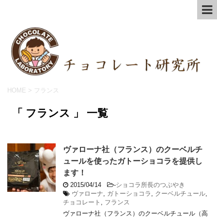
HOME
>
フランス
「 フランス 」 一覧
ヴァローナ社（フランス）のクーベルチ
ュールを使ったガトーショコラを提供し
ます！
2015/04/14
-
ショコラ所長のつぶやき
ヴァローナ
,
ガトーショコラ
,
クーベルチュール
,
チョコレート
,
フランス
ヴァローナ社（フランス）のクーベルチュール（高