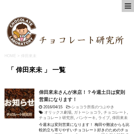
HOME
>
倖田來未
「 倖田來未 」 一覧
倖田來未さんが来店！？今週土日は変則
営業になります！
2016/04/15
-
ショコラ所長のつぶやき
オリックス劇場
,
ガトーショコラ
,
チョコレート
,
チョコレート研究所
,
パンケーキ
,
ライブ
,
倖田來未
今週末は変則営業になります！ 梅田や難波からも比
較的立ち寄りやすいチョコレート好きのためのチョ