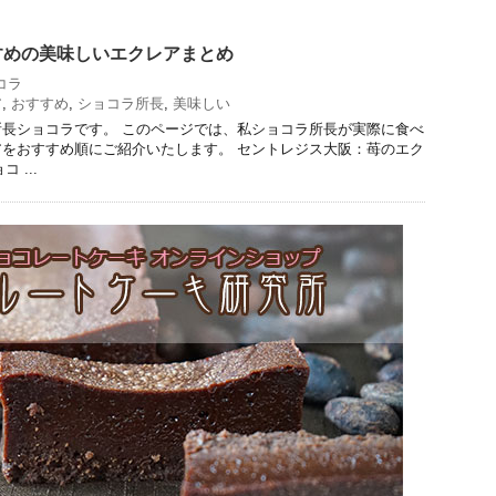
すめの美味しいエクレアまとめ
コラ
ア
,
おすすめ
,
ショコラ所長
,
美味しい
長ショコラです。 このページでは、私ショコラ所長が実際に食べ
をおすすめ順にご紹介いたします。 セントレジス大阪：苺のエク
コ ...