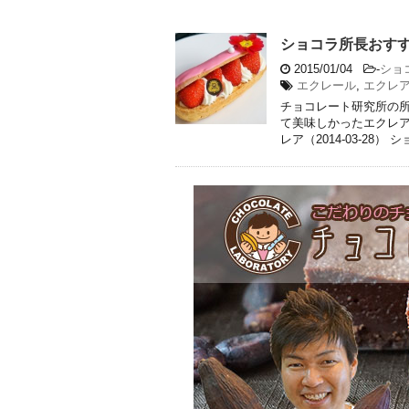
ショコラ所長おす
2015/01/04
-
ショ
エクレール
,
エクレ
チョコレート研究所の所
て美味しかったエクレア
レア（2014-03-28） ショ