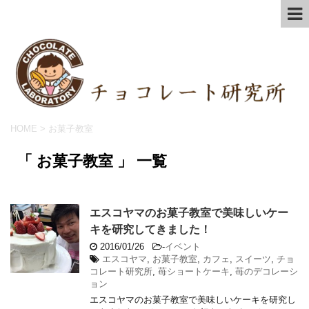
HOME
>
お菓子教室
「 お菓子教室 」 一覧
エスコヤマのお菓子教室で美味しいケー
キを研究してきました！
2016/01/26
-
イベント
エスコヤマ
,
お菓子教室
,
カフェ
,
スイーツ
,
チョ
コレート研究所
,
苺ショートケーキ
,
苺のデコレーシ
ョン
エスコヤマのお菓子教室で美味しいケーキを研究し