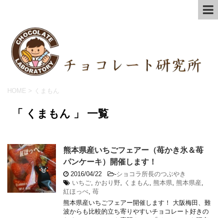
HOME
>
くまもん
「 くまもん 」 一覧
熊本県産いちごフェアー（苺かき氷＆苺
パンケーキ）開催します！
2016/04/22
-
ショコラ所長のつぶやき
いちご
,
かおり野
,
くまもん
,
熊本県
,
熊本県産
,
紅ほっぺ
,
苺
熊本県産いちごフェアー開催します！ 大阪梅田、難
波からも比較的立ち寄りやすいチョコレート好きの