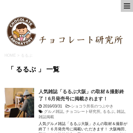
HOME
>
るるぶ
「 るるぶ 」 一覧
人気雑誌「るるぶ大阪」の取材＆撮影終
了！6月発売号に掲載されます！
2016/03/31
-
ショコラ所長のつぶやき
グルメ雑誌
,
チョコレート研究所
,
るるぶ
,
雑誌
,
雑誌掲載
人気グルメ雑誌「るるぶ大阪」さんの取材＆撮影が
終了！６月発売号に掲載いただきます！ 大阪梅田、