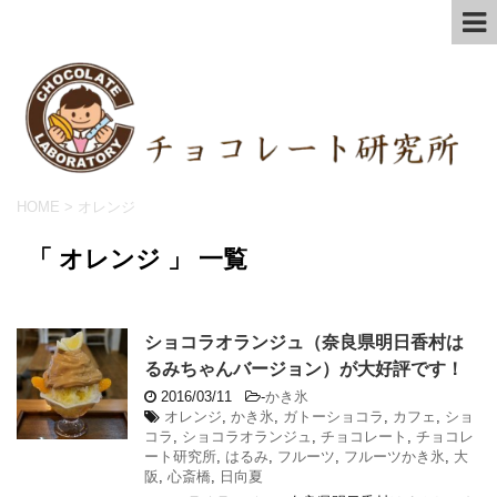
HOME
>
オレンジ
「 オレンジ 」 一覧
ショコラオランジュ（奈良県明日香村は
るみちゃんバージョン）が大好評です！
2016/03/11
-
かき氷
オレンジ
,
かき氷
,
ガトーショコラ
,
カフェ
,
ショ
コラ
,
ショコラオランジュ
,
チョコレート
,
チョコレ
ート研究所
,
はるみ
,
フルーツ
,
フルーツかき氷
,
大
阪
,
心斎橋
,
日向夏