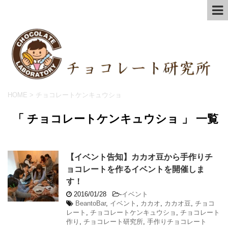
HOME
>
チョコレートケンキュウショ
「 チョコレートケンキュウショ 」 一覧
【イベント告知】カカオ豆から手作りチ
ョコレートを作るイベントを開催しま
す！
2016/01/28
-
イベント
BeantoBar
,
イベント
,
カカオ
,
カカオ豆
,
チョコ
レート
,
チョコレートケンキュウショ
,
チョコレート
作り
,
チョコレート研究所
,
手作りチョコレート