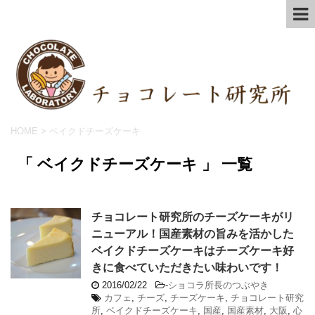
HOME
>
ベイクドチーズケーキ
「 ベイクドチーズケーキ 」 一覧
チョコレート研究所のチーズケーキがリ
ニューアル！国産素材の旨みを活かした
ベイクドチーズケーキはチーズケーキ好
きに食べていただきたい味わいです！
2016/02/22
-
ショコラ所長のつぶやき
カフェ
,
チーズ
,
チーズケーキ
,
チョコレート研究
所
,
ベイクドチーズケーキ
,
国産
,
国産素材
,
大阪
,
心