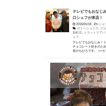
テレビでもおなじ
口シェフが来店！
2016/01/18
-
ショ
ガトーショコラ
,
グ
新町店
,
トラットリアパ
ェフ
テレビでもおなじみ！
チョコレート好きのた
長のちひろです。 >>カフ 