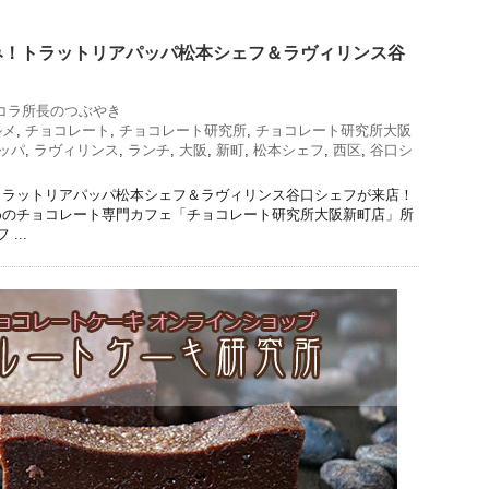
み！トラットリアパッパ松本シェフ＆ラヴィリンス谷
コラ所長のつぶやき
ルメ
,
チョコレート
,
チョコレート研究所
,
チョコレート研究所大阪
ッパ
,
ラヴィリンス
,
ランチ
,
大阪
,
新町
,
松本シェフ
,
西区
,
谷口シ
トラットリアパッパ松本シェフ＆ラヴィリンス谷口シェフが来店！
めのチョコレート専門カフェ「チョコレート研究所大阪新町店」所
...