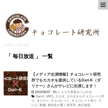
HOME
>
毎日放送
「 毎日放送 」 一覧
【メディア出演情報】チョコレート研究
所でもカカオを提供しているDari-K（ダ
リケー）さんがテレビに出演します！
2015/06/07
-
ショコラ所長のつぶやき
Dari-K
,
MBS
,
カカオ
,
カカオからチョコレート作
り
,
ダリケー
,
チョコレート
,
チョコレート作り
,
テ
レビ
,
林修
,
林先生が驚く初耳学
,
毎日放送