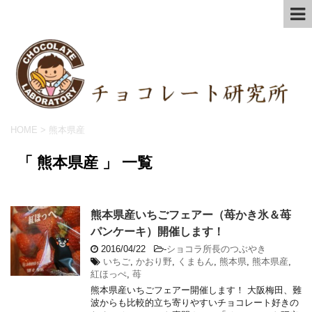
HOME
>
熊本県産
「 熊本県産 」 一覧
熊本県産いちごフェアー（苺かき氷＆苺
パンケーキ）開催します！
2016/04/22
-
ショコラ所長のつぶやき
いちご
,
かおり野
,
くまもん
,
熊本県
,
熊本県産
,
紅ほっぺ
,
苺
熊本県産いちごフェアー開催します！ 大阪梅田、難
波からも比較的立ち寄りやすいチョコレート好きの