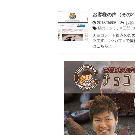
お客様の声（その2
2015/04/06
-
お客
Mのランチ
,
M三郎
,
チョコレート好きのた
ラです。 >>カフェで
はこちらよ ...