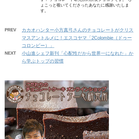
ょこっと覗いてくださったあなたに感謝いたしま
す。
PREV
カカオハンター小方真弓さんのチョコレートがクリス
マスアントルメに！エスコヤマ「2Colombie（ドゥー
コロンビー）」
NEXT
小山進シェフ新刊「心配性だから世界一になれた」か
ら学ぶトップの習慣