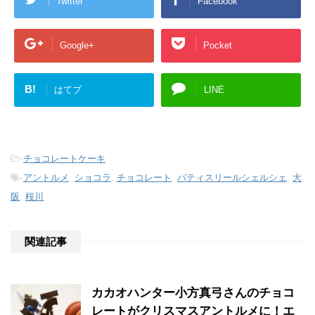
Twitter
Facebook
Google+
Pocket
B!
はてブ
LINE
-
チョコレートケーキ
-
アントルメ
,
ショコラ
,
チョコレート
,
パティスリールシェルシェ
,
大
阪
,
桜川
関連記事
カカオハンター小方真弓さんのチョコ
レートがクリスマスアントルメに！エ