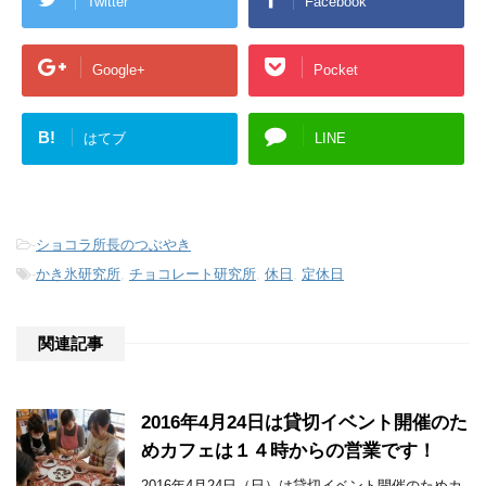
Twitter
Facebook
Google+
Pocket
B!
はてブ
LINE
-
ショコラ所長のつぶやき
-
かき氷研究所
,
チョコレート研究所
,
休日
,
定休日
関連記事
2016年4月24日は貸切イベント開催のた
めカフェは１４時からの営業です！
2016年4月24日（日）は貸切イベント開催のためカ