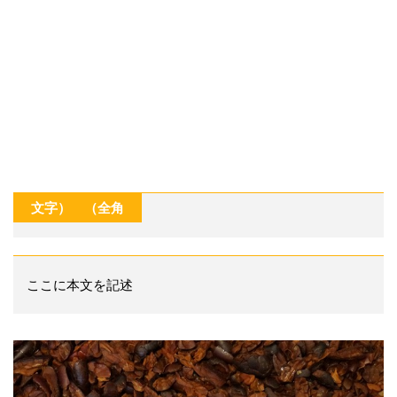
タイトル（全角
15
文字）
ここに本文を記述