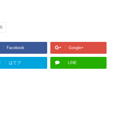
6
Facebook
Google+
!
はてブ
LINE