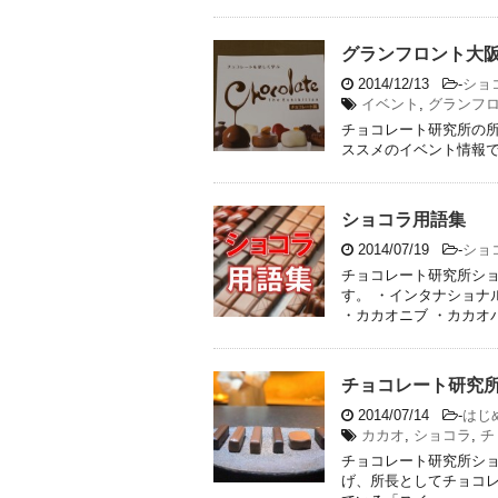
グランフロント大
2014/12/13
-
ショ
イベント
,
グランフ
チョコレート研究所の所
ススメのイベント情報
ショコラ用語集
2014/07/19
-
ショ
チョコレート研究所ショ
す。 ・インタナショナ
・カカオニブ ・カカオバタ
チョコレート研究
2014/07/14
-
はじ
カカオ
,
ショコラ
,
チ
チョコレート研究所ショ
げ、所長としてチョコレ