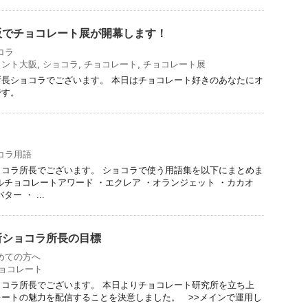
阪でチョコレート展が開幕します！
コラ
ロント大阪
,
ショコラ
,
チョコレート
,
チョコレート展
長ショコラでございます。 本日はチョコレート好きのあなたにオ
です。
コラ用語
コラ所長でございます。 ショコラで使う用語集を以下にまとめま
ルチョコレートアワード ・エクレア ・オランジェット ・カカオ
ー ・ ...
所ショコラ所長の目標
めての方へ
ョコレート
コラ所長でございます。 本日よりチョコレート研究所を立ち上
ートの魅力を配信することを決意しました。 >>メインで運用し