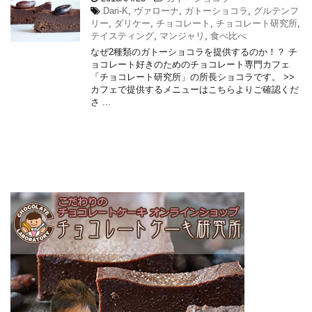
Dari-K
,
ヴァローナ
,
ガトーショコラ
,
グルテンフ
リー
,
ダリケー
,
チョコレート
,
チョコレート研究所
,
テイスティング
,
マンジャリ
,
食べ比べ
なぜ2種類のガトーショコラを提供するのか！？ チ
ョコレート好きのためのチョコレート専門カフェ
「チョコレート研究所」の所長ショコラです。 >>
カフェで提供するメニューはこちらよりご確認くだ
さ ...