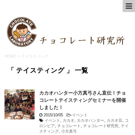
HOME
>
テイスティング
「 テイスティング 」 一覧
カカオハンター小方真弓さん直伝！チョ
コレートテイスティングセミナーを開催
しました！
2015/10/05
-
イベント
イベント
,
カカオ
,
カカオハンター
,
カカオ豆
,
コ
ロンビア
,
チョコレート
,
チョコレート研究所
,
テイ
スティング
,
小方真弓