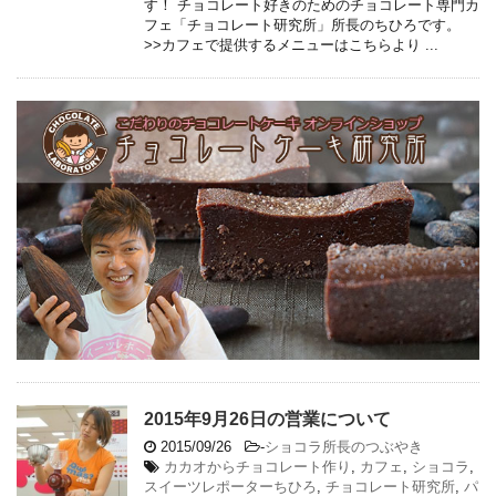
す！ チョコレート好きのためのチョコレート専門カ
フェ「チョコレート研究所」所長のちひろです。
>>カフェで提供するメニューはこちらより ...
2015年9月26日の営業について
2015/09/26
-
ショコラ所長のつぶやき
カカオからチョコレート作り
,
カフェ
,
ショコラ
,
スイーツレポーターちひろ
,
チョコレート研究所
,
パ