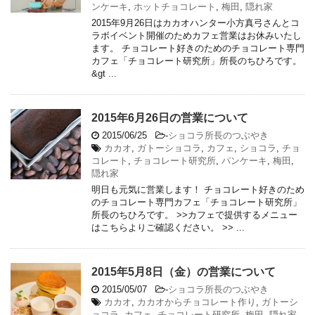
ンケーキ
,
ホットチョコレート
,
梅田
,
隠れ家
2015年9月26日はカカオハンター小方真弓さんとコ
ラボイベント開催のためカフェ営業はお休みいたし
ます。 チョコレート好きのためのチョコレート専門
カフェ「チョコレート研究所」所長のちひろです。
&gt ...
2015年6月26日の営業について
2015/06/25
-
ショコラ所長のつぶやき
カカオ
,
ガトーショコラ
,
カフェ
,
ショコラ
,
チョ
コレート
,
チョコレート研究所
,
パンケーキ
,
梅田
,
隠れ家
明日も元気に営業します！ チョコレート好きのため
のチョコレート専門カフェ「チョコレート研究所」
所長のちひろです。 >>カフェで提供するメニュー
はこちらよりご確認ください。 >> ...
2015年5月8日（金）の営業について
2015/05/07
-
ショコラ所長のつぶやき
カカオ
,
カカオからチョコレート作り
,
ガトーシ
ョコラ
,
カフェ
,
チョコレート研究所
,
梅田
,
隠れ家