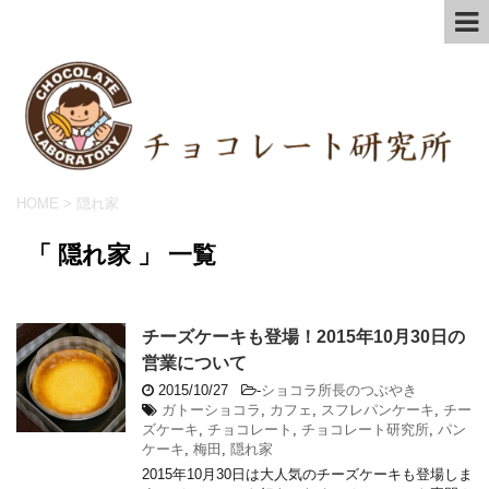
HOME
>
隠れ家
「 隠れ家 」 一覧
チーズケーキも登場！2015年10月30日の
営業について
2015/10/27
-
ショコラ所長のつぶやき
ガトーショコラ
,
カフェ
,
スフレパンケーキ
,
チー
ズケーキ
,
チョコレート
,
チョコレート研究所
,
パン
ケーキ
,
梅田
,
隠れ家
2015年10月30日は大人気のチーズケーキも登場しま