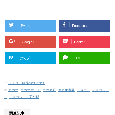
Twitter
Facebook
Google+
Pocket
B!
はてブ
LINE
-
ショコラ所長のつぶやき
-
カカオ
,
カカオポッド
,
カカオ豆
,
カカオ農園
,
ショコラ
,
チョコレー
ト
,
チョコレート研究所
関連記事