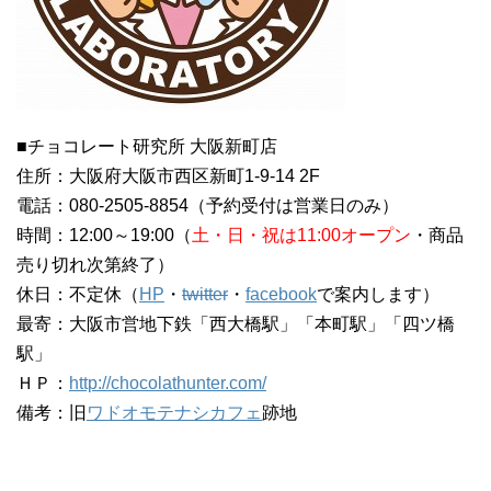
■チョコレート研究所 大阪新町店
住所：大阪府大阪市西区新町1-9-14 2F
電話：080-2505-8854（予約受付は営業日のみ）
時間：12:00～19:00（
土・日・祝は11:00オープン
・商品
売り切れ次第終了）
休日：不定休（
HP
・
twitter
・
facebook
で案内します）
最寄：大阪市営地下鉄「西大橋駅」「本町駅」「四ツ橋
駅」
ＨＰ：
http://chocolathunter.com/
備考：旧
ワドオモテナシカフェ
跡地