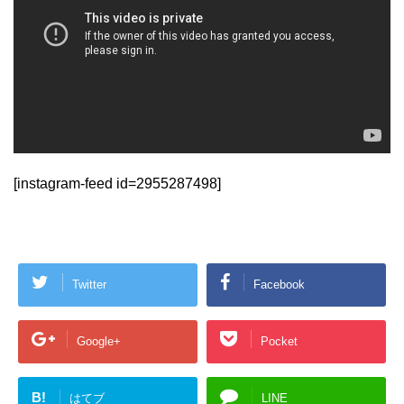
[instagram-feed id=2955287498]
Twitter
Facebook
Google+
Pocket
B!
はてブ
LINE