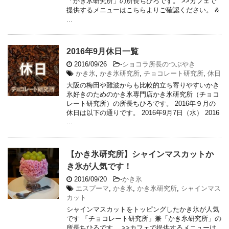
「かき氷研究所」の所長ちひろです。 >>カフェで
提供するメニューはこちらよりご確認ください。 &
...
2016年9月休日一覧
2016/09/26
-
ショコラ所長のつぶやき
かき氷
,
かき氷研究所
,
チョコレート研究所
,
休日
大阪の梅田や難波からも比較的立ち寄りやすいかき
氷好きのためのかき氷専門店かき氷研究所（チョコ
レート研究所）の所長ちひろです。 2016年９月の
休日は以下の通りです。 2016年9月7日（水） 2016
...
【かき氷研究所】シャインマスカットか
き氷が人気です！
2016/09/20
-
かき氷
エスプーマ
,
かき氷
,
かき氷研究所
,
シャインマス
カット
シャインマスカットをトッピングしたかき氷が人気
です 「チョコレート研究所」兼「かき氷研究所」の
所長ちひろです。 >>カフェで提供するメニューは