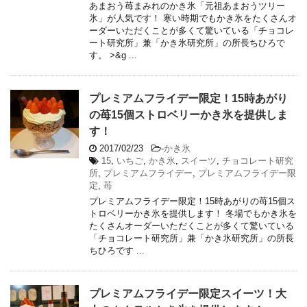
あまおう苺まみれのかき氷「元祖あまおうツリー
氷」が人気です！ 寒い時期でもかき氷をたくさんオ
ーダーいただくことが多くて驚いている「チョコレ
ート研究所」兼「かき氷研究所」の所長ちひろで
す。 >&g ...
プレミアムフライデー限定！15時あがり
の苺15個ストロベリーかき氷を提供しま
す！
2017/02/23
-
かき氷
15
,
いちご
,
かき氷
,
スイーツ
,
チョコレート研究
所
,
プレミアムフライデー
,
プレミアムフライデー限
定
,
苺
プレミアムフライデー限定！15時あがりの苺15個ス
トロベリーかき氷を提供します！ 冬場でもかき氷を
たくさんオーダーいただくことが多くて驚いている
「チョコレート研究所」兼「かき氷研究所」の所長
ちひろです ...
プレミアムフライデー限定スイーツ！大