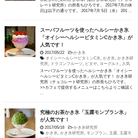
レート研究所）の所長ちひろです。 2017年7月の休
日は以下の通りです。 2017年7月 5日（水） 201 ...
スーパフルーツを使ったヘルシーかき氷
「オイシーヘルシービタミンCかき氷」が
人気です！
2017/05/22
-
かき氷
オイシーヘルシービタミンC氷
,
かき氷
,
かき氷研
究所
,
ドラゴンフルーツ
,
ピタヤ
,
ヨーグルト
,
人気
スーパフルーツを使ったヘルシーかき氷「オイシー
ヘルシービタミンCかき氷」が人気です！ かき氷研
究所（チョコレート研究所）の所長ちひろです。
>>カフェで提供するメニューはこちらよりご確認く
...
究極のお茶かき氷「玉露モンブラン氷」
が人気です！
2017/05/18
-
かき氷研究所
かき氷
,
かき氷研究所
,
モンブラン
,
玉露
,
玉露モ