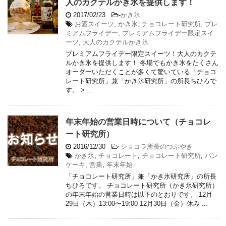
人のカクテルかき氷を提供します！
2017/02/23
-
かき氷
お酒スイーツ
,
かき氷
,
チョコレート研究所
,
プレ
ミアムフライデー
,
プレミアムフライデー限定スイ
ーツ
,
大人のカクテルかき氷
プレミアムフライデー限定スイーツ！大人のカクテ
ルかき氷を提供します！ 冬場でもかき氷をたくさん
オーダーいただくことが多くて驚いている「チョコ
レート研究所」兼「かき氷研究所」の所長ちひろで
す。 > ...
年末年始の営業日時について（チョコレ
ート研究所）
2016/12/30
-
ショコラ所長のつぶやき
かき氷
,
チョコレート
,
チョコレート研究所
,
パン
ケーキ
,
営業
,
年末年始
「チョコレート研究所」兼「かき氷研究所」の所長
ちひろです。 チョコレート研究所（かき氷研究所）
の年末年始の営業日時は以下のとおりです。 12月
29日（木）13:00〜19:00 12月30日（金）休み ...