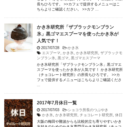
長ちひろです。 >>カフェで提供するメニューはこ
ちらよりご確認ください。 >>カフ ...
かき氷研究所「ザブラックモンブラン
氷」黒ゴマエスプーマを使ったかき氷が
人気です！
2017/07/28
-
かき氷
エスプーマ
,
かき氷
,
かき氷研究所
,
ザブラックモ
ンブラン氷
,
黒ゴマ
,
黒ゴマエスプーマ
かき氷研究所「ザブラックモンブラン氷」黒ゴマエ
スプーマを使ったかき氷が人気です！ かき氷研究所
（チョコレート研究所）の所長ちひろです。 >>カ
フェで提供するメニューはこちらよりご確認くださ
...
2017年7月休日一覧
2017/07/03
-
ショコラ所長のつぶやき
かき氷
,
かき氷研究所
,
チョコレート研究所
,
休日
大阪の梅田や難波からも比較的立ち寄りやすいかき
氷好きのためのかき氷専門店かき氷研究所（チョコ