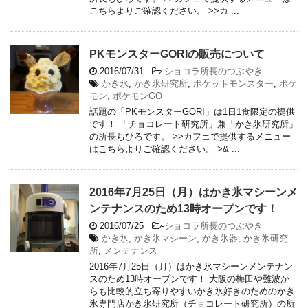
こちらよりご確認ください。 >>カ ...
PKモンスターGORIの販売について
2016/07/31
-
ショコラ所長のつぶやき
かき氷
,
かき氷研究所
,
ポケットモンスター
,
ポケ
モン
,
ポケモンGO
話題の「PKモンスターGORI」は1日1食限定の提供
です！ 「チョコレート研究所」兼「かき氷研究所」
の所長ちひろです。 >>カフェで提供するメニュー
はこちらよりご確認ください。 >& ...
2016年7月25日（月）はかき氷マシーンメ
ンテナンスのため13時オープンです！
2016/07/25
-
ショコラ所長のつぶやき
かき氷
,
かき氷マシーン
,
かき氷器
,
かき氷研究
所
,
メンテナンス
2016年7月25日（月）はかき氷マシーンメンテナン
スのため13時オープンです！ 大阪の梅田や難波か
らも比較的立ち寄りやすいかき氷好きのためのかき
氷専門店かき氷研究所（チョコレート研究所）の所