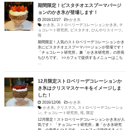
期間限定！ピスタチオエスプーマバージ
ョンのかき氷が登場します！
2016/12/27
-
かき氷
かき氷
,
ストロベリーデコレーションかき氷
,
チ
ョコレート研究所
,
ピスタチオ
,
ひんやりスイーツ
,
苺
期間限定！人気のストロベリーデコレーションかき
氷にピスタチオエスプーマバージョンが登場です！
「チョコレート研究所」兼「かき氷研究所」の所長
ちひろです。 >>カフェで提供するメニューはこち
...
12月限定ストロベリーデコレーションか
き氷はクリスマスケーキをイメージしま
した！
2016/12/06
-
かき氷
かき氷
,
クリスマス
,
ストロベリーデコレーショ
ン
,
チョコレート研究所
,
苺
,
限定
12月限定！ストロベリーデコレーションかき氷が人
気です！ 「チョコレート研究所」兼「かき氷研究
所」の所長ちひろです。 >>カフェで提供するメニ