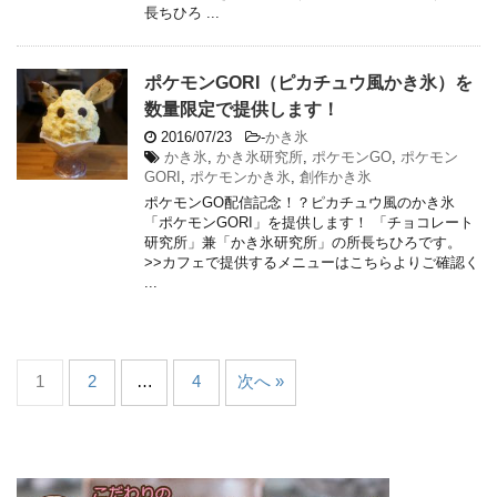
長ちひろ ...
ポケモンGORI（ピカチュウ風かき氷）を
数量限定で提供します！
2016/07/23
-
かき氷
かき氷
,
かき氷研究所
,
ポケモンGO
,
ポケモン
GORI
,
ポケモンかき氷
,
創作かき氷
ポケモンGO配信記念！？ピカチュウ風のかき氷
「ポケモンGORI」を提供します！ 「チョコレート
研究所」兼「かき氷研究所」の所長ちひろです。
>>カフェで提供するメニューはこちらよりご確認く
...
1
2
…
4
次へ »