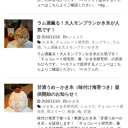
ューはこちらよりご確認ください。 >&g ...
ラム酒薫る！大人モンブランかき氷が人
気です！
2016/11/14
-
ショコラ
かき氷
,
チョコレート研究所
,
モンブラン
,
ラム
酒
,
ラム酒薫る大人モンブランかき氷
ラム酒薫る！大人モンブランかき氷が人気です！
「チョコレート研究所」兼「かき氷研究所」の所長
ちひろです。 >>カフェで提供するメニューはこち
らよりご確認ください。 >>カフェの ...
甘酒うめ～かき氷（味付け海苔つき）提
供開始のお知らせ！
2016/11/14
-
かき氷
かき氷
,
かき氷研究所
,
ショコラ
,
チョコレート研
究所
,
和スイーツ
,
斬新
,
梅
,
甘酒
味付け海苔で食べる！斬新なかき氷「甘酒うめ〜か
き氷」を提供します！ 「チョコレート研究所」兼