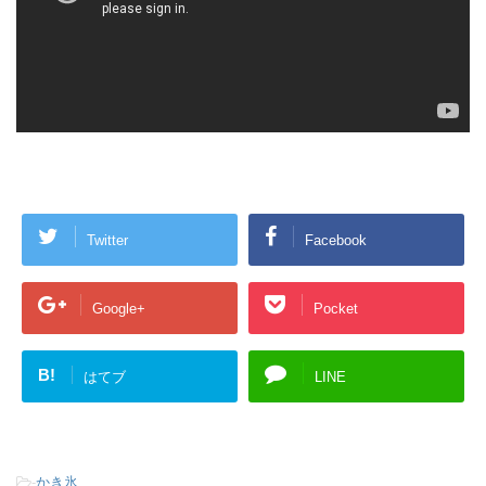
Twitter
Facebook
Google+
Pocket
B!
はてブ
LINE
-
かき氷