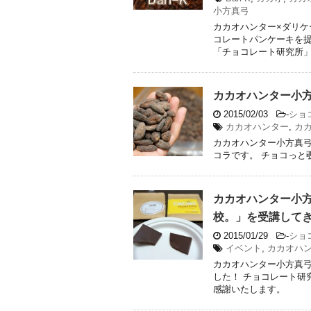
小方真弓
カカオハンター×ダリ
コレートパンケーキを提
「チョコレート研究所」の
カカオハンター小
2015/02/03
-
ショ
カカオハンター
,
カ
カカオハンター小方真弓
コラです。 チョコっと
カカオハンター小
校。」を受講して
2015/01/29
-
ショ
イベント
,
カカオハ
カカオハンター小方真
した！ チョコレート研
感謝いたします。