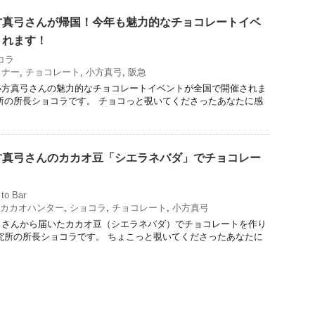
方真弓さんが帰国！今年も魅力的なチョコレートイベ
されます！
コラ
ミナー
,
チョコレート
,
小方真弓
,
阪急
小方真弓さんの魅力的なチョコレートイベントが全国で開催されま
所の所長ショコラです。 チョコっと覗いてくださったあなたに感
方真弓さんのカカオ豆「シエラネバダ」でチョコレー
to Bar
カカオハンター
,
ショコラ
,
チョコレート
,
小方真弓
弓さんから届いたカカオ豆（シエラネバダ）でチョコレートを作り
究所の所長ショコラです。 ちょこっと覗いてくださったあなたに