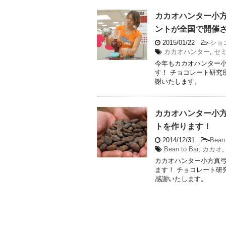
カカオハンター小
ントが全国で開催
2015/01/22
-
ショ
カカオハンター
,
セ
今年もカカオハンター
す！ チョコレート研究
謝いたします。
カカオハンター小
トを作ります！
2014/12/31
-
Bean 
Bean to Bar
,
カカオ
,
カカオハンター小方真
ます！ チョコレート研
感謝いたします。