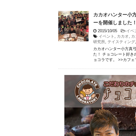
カカオハンター小
ーを開催しました
2015/10/05
-
イベ
イベント
,
カカオ
,
カ
研究所
,
テイスティング
カカオハンター小方真
た！ チョコレート好き
ョコラです。 >>カフェで提