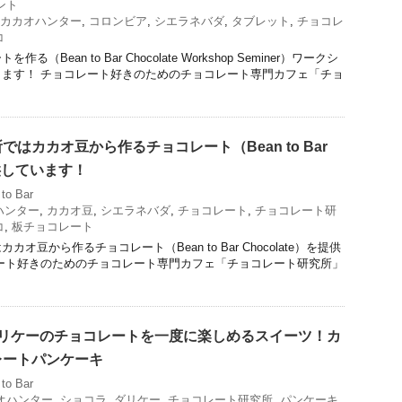
ント
カカオハンター
,
コロンビア
,
シエラネバダ
,
タブレット
,
チョコレ
コ
Bean to Bar Chocolate Workshop Seminer）ワークシ
ます！ チョコレート好きのためのチョコレート専門カフェ「チョ
はカカオ豆から作るチョコレート（Bean to Bar
提供しています！
to Bar
ハンター
,
カカオ豆
,
シエラネバダ
,
チョコレート
,
チョコレート研
コ
,
板チョコレート
オ豆から作るチョコレート（Bean to Bar Chocolate）を提供
ート好きのためのチョコレート専門カフェ「チョコレート研究所」
ダリケーのチョコレートを一度に楽しめるスイーツ！カ
レートパンケーキ
to Bar
オハンター
,
ショコラ
,
ダリケー
,
チョコレート研究所
,
パンケーキ
,