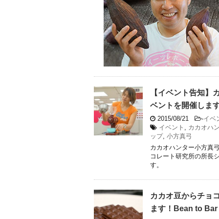
【イベント告知】
ベントを開催しま
2015/08/21
-
イベ
イベント
,
カカオハ
ップ
,
小方真弓
カカオハンター小方真弓
コレート研究所の所長シ
す。
カカオ豆からチョ
ます！Bean to Ba