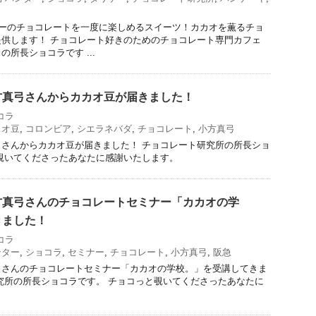
ケーのチョコレートを一度に楽しめるスイーツ！カカオを薫るチョ
供します！ チョコレート好きのためのチョコレート専門カフェ
所長ショコラです ...
方真弓さんからカカオ豆が届きました！
コラ
カオ豆
,
コロンビア
,
シエラネバダ
,
チョコレート
,
小方真弓
さんからカカオ豆が届きました！ チョコレート研究所の所長ショ
覗いてくださったあなたに感謝いたします。
方真弓さんのチョコレートセミナー「カカオの学
きました！
コラ
ンター
,
ショコラ
,
セミナー
,
チョコレート
,
小方真弓
,
阪急
弓さんのチョコレートセミナー「カカオの学校。」を受講してきま
究所の所長ショコラです。 チョコっと覗いてくださったあなたに