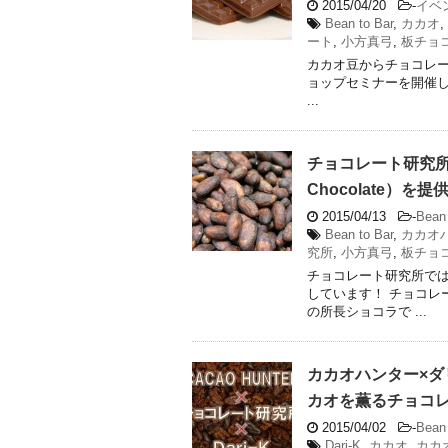
2015/04/20
-
イベ
Bean to Bar
,
カカオ
,
ート
,
小方真弓
,
板チョ
カカオ豆からチョコレートを作る（
ョップセミナーを開催し
...
チョコレート研究所で
Chocolate）を
2015/04/13
-
Bean 
Bean to Bar
,
カカオ
究所
,
小方真弓
,
板チョ
チョコレート研究所ではカカ
しています！ チョコレ
の所長ショコラで ...
カカオハンター×
カオを薫るチョコ
2015/04/02
-
Bean 
Dari-K
,
カカオ
,
カカ