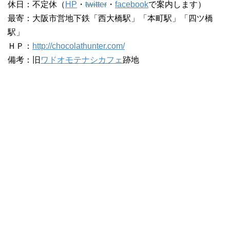
休日：不定休（
HP
・
twitter
・
facebook
で案内します）
最寄：大阪市営地下鉄「西大橋駅」「本町駅」「四ツ橋
駅」
ＨＰ：
http://chocolathunter.com/
備考：旧
ワドオモテナシカフェ
跡地