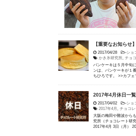
【重要なお知らせ
2017/04/28
-
ショ
かき氷研究所
,
チョ
パンケーキは５月中旬に
ンは、パンケーキが１
ちひろです。 >>カフェで 
2017年4月休日一覧
2017/04/02
-
ショ
2017年4月
,
チョコレ
大阪の梅田や難波から
究所（チョコレート研究
2017年4月 3日（月） 201