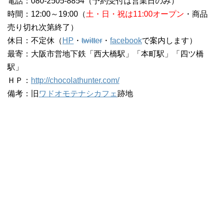
電話：080-2505-8854（予約受付は営業日のみ）
時間：12:00～19:00（
土・日・祝は11:00オープン
・商品
売り切れ次第終了）
休日：不定休（
HP
・
twitter
・
facebook
で案内します）
最寄：大阪市営地下鉄「西大橋駅」「本町駅」「四ツ橋
駅」
ＨＰ：
http://chocolathunter.com/
備考：旧
ワドオモテナシカフェ
跡地