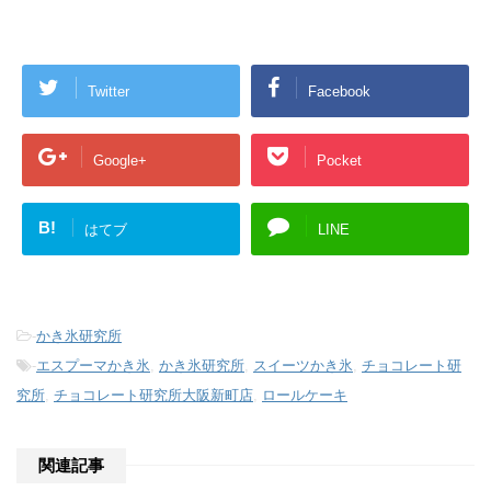
Twitter
Facebook
Google+
Pocket
B!
はてブ
LINE
-
かき氷研究所
-
エスプーマかき氷
,
かき氷研究所
,
スイーツかき氷
,
チョコレート研
究所
,
チョコレート研究所大阪新町店
,
ロールケーキ
関連記事