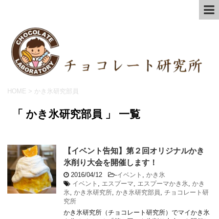
HOME
>
かき氷研究部員
「 かき氷研究部員 」 一覧
【イベント告知】第２回オリジナルかき
氷削り大会を開催します！
2016/04/12
-
イベント
,
かき氷
イベント
,
エスプーマ
,
エスプーマかき氷
,
かき
氷
,
かき氷研究所
,
かき氷研究部員
,
チョコレート研
究所
かき氷研究所（チョコレート研究所）でマイかき氷