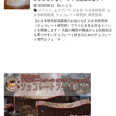
2016/04/11
-
かき氷
イベント
,
エスプーマ
,
かき氷
,
かき氷研究所
,
か
き氷研究部員
,
チョコレート研究所
,
研究部員
【かき氷研究部員募集のお知らせ】かき氷研究所
（チョコレート研究所）でマイかき氷を作るイベン
トを開催します！ 大阪の梅田や難波からも比較的立
ち寄りやすいチョコレート好きのためのチョコレー
ト専門カフェ「チ ...