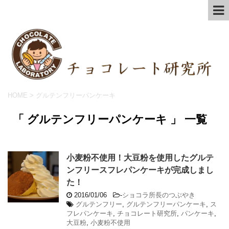
HOME
>
グルテンフリーパンケーキ
「 グルテンフリーパンケーキ 」 一覧
小麦粉不使用！大豆粉を使用したグルテ
ンフリースフレパンケーキが完成しまし
た！
2016/01/06
-
ショコラ所長のつぶやき
グルテンフリー
,
グルテンフリーパンケーキ
,
ス
フレパンケーキ
,
チョコレート研究所
,
パンケーキ
,
大豆粉
,
小麦粉不使用