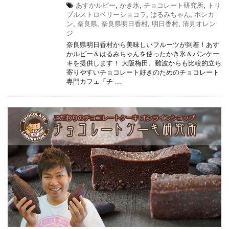
あすかルビー
,
かき氷
,
チョコレート研究所
,
トリ
プルストロベリーショコラ
,
はるみちゃん
,
ポンカ
ン
,
奈良県
,
奈良県明日香村
,
明日香村
,
清見オレン
ジ
奈良県明日香村から美味しいフルーツが到着！あす
かルビー＆はるみちゃんを使ったかき氷＆パンケー
キを提供します！ 大阪梅田、難波からも比較的立ち
寄りやすいチョコレート好きのためのチョコレート
専門カフェ「チ ...