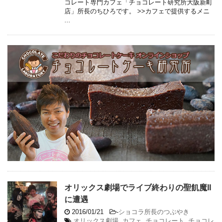
コレート専門カフェ「チョコレート研究所大阪新町
店」所長のちひろです。 >>カフェで提供するメニ
...
オリックス劇場でライブ終わりの聖飢魔II
に遭遇
2016/01/21
-
ショコラ所長のつぶやき
オリックス劇場
,
カフェ
,
チョコレート
,
チョコレ