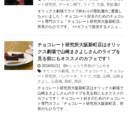
ート研究所
,
デーモン閣下
,
ライブ
,
大阪
,
聖飢魔II
オリックス劇場でライブ終わりの聖飢魔IIに遭遇し
ちゃいました！ チョコレート好きのためのチョコレ
ート専門カフェ「チョコレート研究所大阪新町店」
所長のちひろです。 >>カフェで提供するメニュ ...
チョコレート研究所大阪新町店はオリッ
クス劇場で山崎まさよしさんのライブを
見る前にもオススメのカフェです！
2016/01/11
-
ショコラ所長のつぶやき
オリックス劇場
,
カフェ
,
チョコレート
,
チョコレ
ート研究所
,
パンケーキ
,
ライブ
,
大阪
,
山崎
,
山崎ま
さよし
,
心斎橋
,
新町
,
西区
チョコレート研究所大阪新町店はオリックス劇場で
山崎まさよしさんのライブを見る前にもオススメの
カフェです！ チョコレート好きのためのチョコレー
ト専門カフェ「チョコレート研究所大阪新町店」所
長のちひろです ...