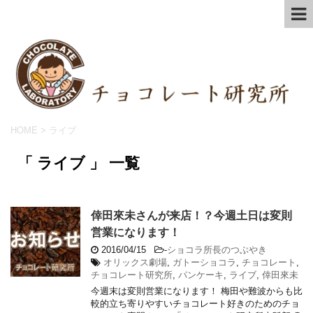
HOME
>
ライブ
「 ライブ 」 一覧
倖田來未さんが来店！？今週土日は変則
営業になります！
2016/04/15
-
ショコラ所長のつぶやき
オリックス劇場
,
ガトーショコラ
,
チョコレート
,
チョコレート研究所
,
パンケーキ
,
ライブ
,
倖田來未
今週末は変則営業になります！ 梅田や難波からも比
較的立ち寄りやすいチョコレート好きのためのチョ