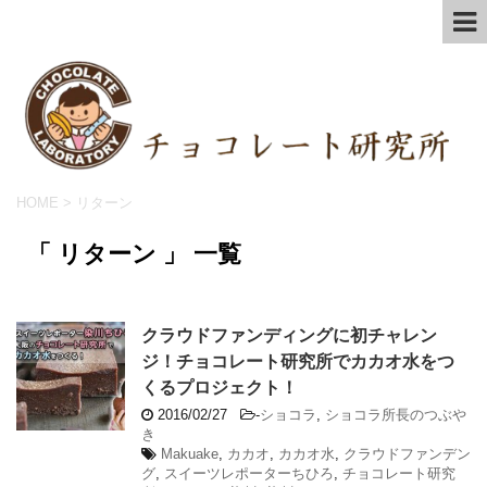
HOME
>
リターン
「 リターン 」 一覧
クラウドファンディングに初チャレン
ジ！チョコレート研究所でカカオ水をつ
くるプロジェクト！
2016/02/27
-
ショコラ
,
ショコラ所長のつぶや
き
Makuake
,
カカオ
,
カカオ水
,
クラウドファンデン
グ
,
スイーツレポーターちひろ
,
チョコレート研究