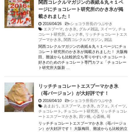
関西コレクルマガジンの表紙＆丸々１ペ
ージにチョコレート研究所のかき氷が掲
載されました！
2016/04/26
-
ショコラ所長のつぶやき
エスプーマ
,
かき氷
,
グルメ雑誌
,
スイーツ
,
チョ
コレート研究所
,
ムック本
,
リッチチョコレートエス
プーマかき氷
,
関西コレクルマガジン
,
雑誌
関西コレクルマガジンの表紙＆丸々１ページにチョ
コレート研究所のかき氷が掲載されました！ 大阪梅
田、難波からも比較的立ち寄りやすいチョコレート
好きのためのチョコレート専門カフェ「チョコレー
ト研究所大阪新 ...
リッチチョコレートエスプーマかき氷
（苺バージョン）が大好評です！
2016/04/10
-
ショコラ所長のつぶやき
あまおう
,
エスプーマ
,
かき氷
,
カフェ
,
スイーツ
,
チョコレート
,
チョコレート研究所
,
リッチチョコレ
ートエスプーマかき氷
,
四ツ橋
,
心斎橋
,
苺
リッチチョコレートエスプーマかき氷（苺バージョ
ン）が大好評です！ 大阪梅田、難波からも比較的立