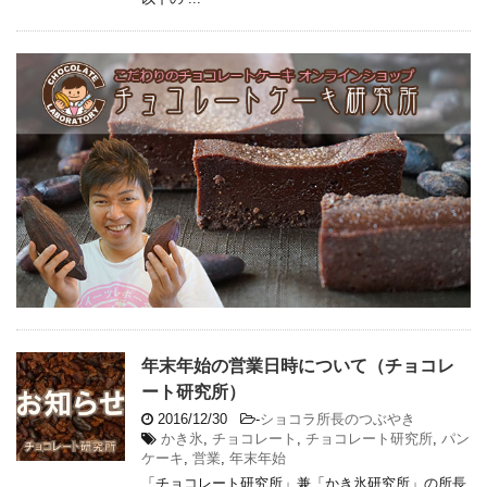
年末年始の営業日時について（チョコレ
ート研究所）
2016/12/30
-
ショコラ所長のつぶやき
かき氷
,
チョコレート
,
チョコレート研究所
,
パン
ケーキ
,
営業
,
年末年始
「チョコレート研究所」兼「かき氷研究所」の所長