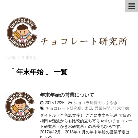
HOME
>
年末年始
「 年末年始 」 一覧
年末年始の営業について
2017/12/25
-
ショコラ所長のつぶやき
チョコレート研究所
,
休日
,
営業時間
,
年末年始
タイトル（全角15文字） ここに本文を記述 大阪の
梅田や難波からも比較的立ち寄りやすいチョコレー
ト研究所（かき氷研究所）の所長ちひろです。
2017年12月、2018年１月の年末年始の営業予定は
以下の ...