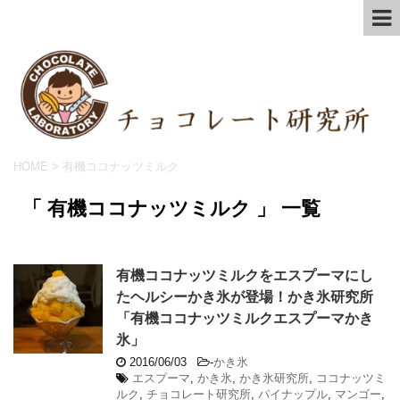
HOME
>
有機ココナッツミルク
「 有機ココナッツミルク 」 一覧
有機ココナッツミルクをエスプーマにし
たヘルシーかき氷が登場！かき氷研究所
「有機ココナッツミルクエスプーマかき
氷」
2016/06/03
-
かき氷
エスプーマ
,
かき氷
,
かき氷研究所
,
ココナッツミ
ルク
,
チョコレート研究所
,
パイナップル
,
マンゴー
,