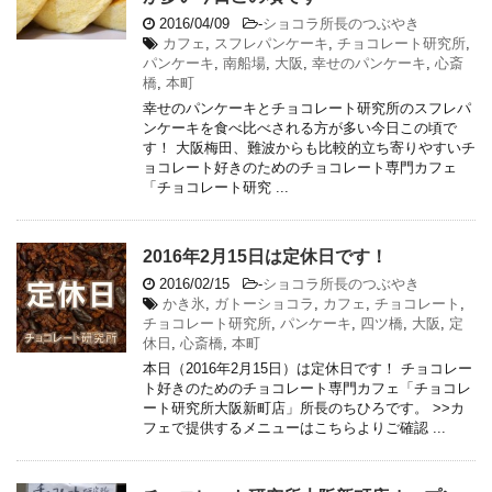
2016/04/09
-
ショコラ所長のつぶやき
カフェ
,
スフレパンケーキ
,
チョコレート研究所
,
パンケーキ
,
南船場
,
大阪
,
幸せのパンケーキ
,
心斎
橋
,
本町
幸せのパンケーキとチョコレート研究所のスフレパ
ンケーキを食べ比べされる方が多い今日この頃で
す！ 大阪梅田、難波からも比較的立ち寄りやすいチ
ョコレート好きのためのチョコレート専門カフェ
「チョコレート研究 ...
2016年2月15日は定休日です！
2016/02/15
-
ショコラ所長のつぶやき
かき氷
,
ガトーショコラ
,
カフェ
,
チョコレート
,
チョコレート研究所
,
パンケーキ
,
四ツ橋
,
大阪
,
定
休日
,
心斎橋
,
本町
本日（2016年2月15日）は定休日です！ チョコレー
ト好きのためのチョコレート専門カフェ「チョコレ
ート研究所大阪新町店」所長のちひろです。 >>カ
フェで提供するメニューはこちらよりご確認 ...