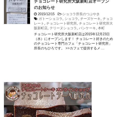
チョコレート研究所大阪新町店オープン
のお知らせ
2015/12/15
-
ショコラ所長のつぶやき
ガトーショコラ
,
ショコラ
,
チーズケーキ
,
チョコ
レート
,
チョコレート研究所
,
チョコレート研究所大
阪新町店
,
テリーヌショコラ
,
パンケーキ
,
本町
チョコレート研究所大阪新町店は2015年12月23日
（水）にオープンします！ チョコレート好きのため
のチョコレート専門カフェ「チョコレート研究所」
所長のちひろです。 >>カフェで提供するメ ...