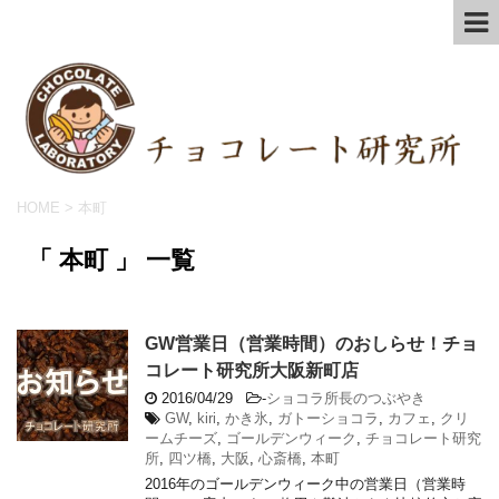
HOME
>
本町
「 本町 」 一覧
GW営業日（営業時間）のおしらせ！チョ
コレート研究所大阪新町店
2016/04/29
-
ショコラ所長のつぶやき
GW
,
kiri
,
かき氷
,
ガトーショコラ
,
カフェ
,
クリ
ームチーズ
,
ゴールデンウィーク
,
チョコレート研究
所
,
四ツ橋
,
大阪
,
心斎橋
,
本町
2016年のゴールデンウィーク中の営業日（営業時