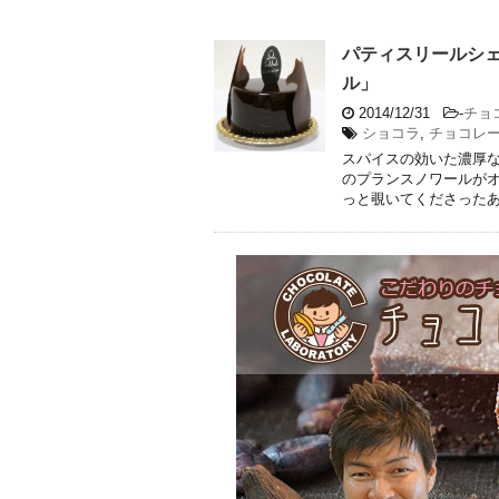
パティスリールシ
ル」
2014/12/31
-
チョ
ショコラ
,
チョコレ
スパイスの効いた濃厚
のプランスノワールがオ
っと覗いてくださったあな