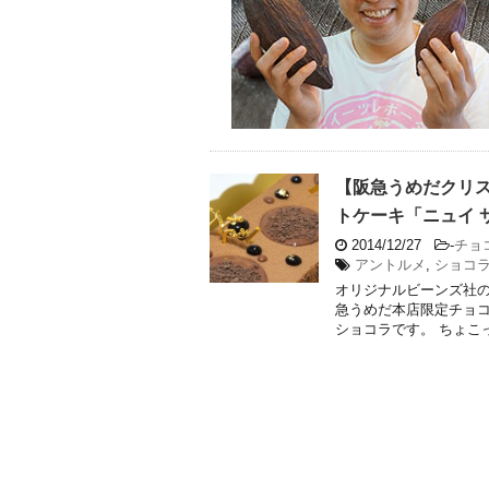
【阪急うめだクリ
トケーキ「ニュイ 
2014/12/27
-
チョ
アントルメ
,
ショコ
オリジナルビーンズ社
急うめだ本店限定チョコ
ショコラです。 ちょこっ