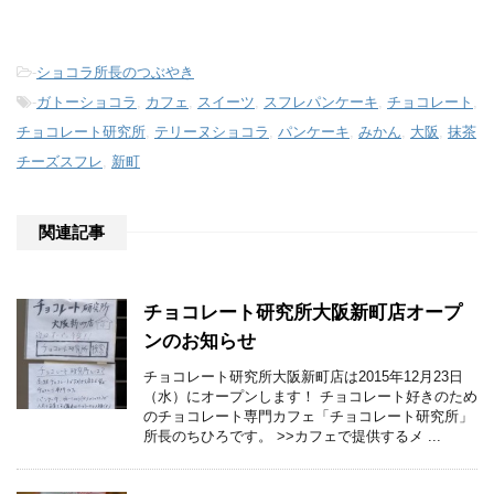
-
ショコラ所長のつぶやき
-
ガトーショコラ
,
カフェ
,
スイーツ
,
スフレパンケーキ
,
チョコレート
,
チョコレート研究所
,
テリーヌショコラ
,
パンケーキ
,
みかん
,
大阪
,
抹茶
チーズスフレ
,
新町
関連記事
チョコレート研究所大阪新町店オープ
ンのお知らせ
チョコレート研究所大阪新町店は2015年12月23日
（水）にオープンします！ チョコレート好きのため
のチョコレート専門カフェ「チョコレート研究所」
所長のちひろです。 >>カフェで提供するメ ...