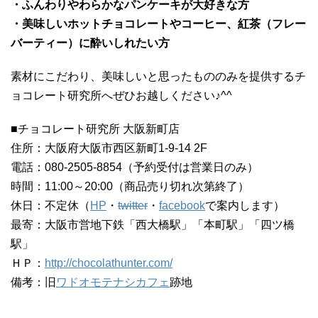
・ふんわりやわらかなパンケーキが大好きな方
・美味しいホットチョコレートやコーヒー、紅茶（フレー
バーティー）に酔いしれたい方
素材にこだわり、美味しいと思ったもののみを提供するチ
ョコレート研究所へぜひお越しください♪^^
■チョコレート研究所 大阪新町店
住所：大阪府大阪市西区新町1-9-14 2F
電話：080-2505-8854（予約受付は営業日のみ）
時間：11:00～20:00（商品売り切れ次第終了）
休日：不定休（
HP
・
twitter
・
facebook
で案内します）
最寄：大阪市営地下鉄「西大橋駅」「本町駅」「四ツ橋
駅」
ＨＰ：
http://chocolathunter.com/
備考：旧
ワドオモテナシカフェ
跡地