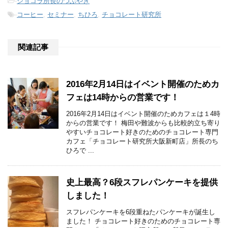
-
ショコラ所長のつぶやき
-
コーヒー
,
セミナー
,
ちひろ
,
チョコレート研究所
関連記事
2016年2月14日はイベント開催のためカ
フェは14時からの営業です！
2016年2月14日はイベント開催のためカフェは１4時
からの営業です！ 梅田や難波からも比較的立ち寄り
やすいチョコレート好きのためのチョコレート専門
カフェ「チョコレート研究所大阪新町店」所長のち
ひろで ...
史上最高？6段スフレパンケーキを提供
しました！
スフレパンケーキを6段重ねたパンケーキが誕生し
ました！ チョコレート好きのためのチョコレート専