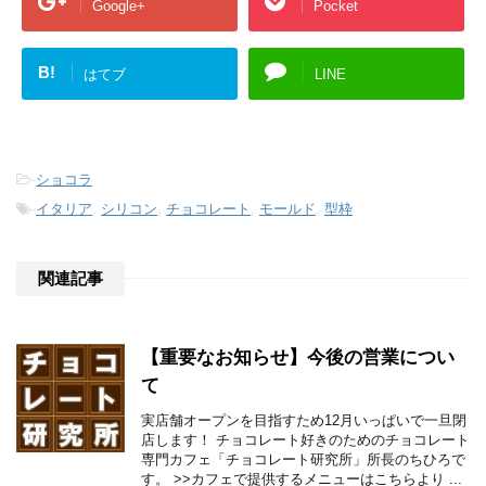
Google+
Pocket
B!
はてブ
LINE
-
ショコラ
-
イタリア
,
シリコン
,
チョコレート
,
モールド
,
型枠
関連記事
【重要なお知らせ】今後の営業につい
て
実店舗オープンを目指すため12月いっぱいで一旦閉
店します！ チョコレート好きのためのチョコレート
専門カフェ「チョコレート研究所」所長のちひろで
す。 >>カフェで提供するメニューはこちらより ...