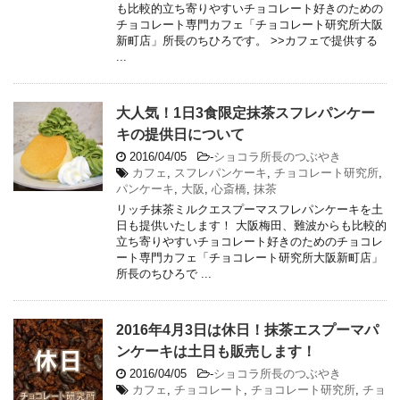
も比較的立ち寄りやすいチョコレート好きのための
チョコレート専門カフェ「チョコレート研究所大阪
新町店」所長のちひろです。 >>カフェで提供する
...
大人気！1日3食限定抹茶スフレパンケー
キの提供日について
2016/04/05
-
ショコラ所長のつぶやき
カフェ
,
スフレパンケーキ
,
チョコレート研究所
,
パンケーキ
,
大阪
,
心斎橋
,
抹茶
リッチ抹茶ミルクエスプーマスフレパンケーキを土
日も提供いたします！ 大阪梅田、難波からも比較的
立ち寄りやすいチョコレート好きのためのチョコレ
ート専門カフェ「チョコレート研究所大阪新町店」
所長のちひろで ...
2016年4月3日は休日！抹茶エスプーマパ
ンケーキは土日も販売します！
2016/04/05
-
ショコラ所長のつぶやき
カフェ
,
チョコレート
,
チョコレート研究所
,
チョ