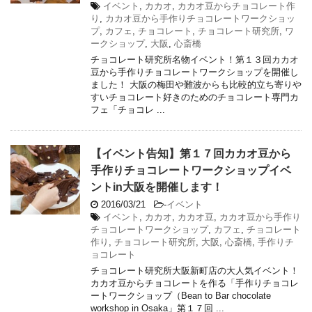
イベント
,
カカオ
,
カカオ豆からチョコレート作
り
,
カカオ豆から手作りチョコレートワークショッ
プ
,
カフェ
,
チョコレート
,
チョコレート研究所
,
ワ
ークショップ
,
大阪
,
心斎橋
チョコレート研究所名物イベント！第１３回カカオ
豆から手作りチョコレートワークショップを開催し
ました！ 大阪の梅田や難波からも比較的立ち寄りや
すいチョコレート好きのためのチョコレート専門カ
フェ「チョコレ ...
【イベント告知】第１７回カカオ豆から
手作りチョコレートワークショップイベ
ントin大阪を開催します！
2016/03/21
-
イベント
イベント
,
カカオ
,
カカオ豆
,
カカオ豆から手作り
チョコレートワークショップ
,
カフェ
,
チョコレート
作り
,
チョコレート研究所
,
大阪
,
心斎橋
,
手作りチ
ョコレート
チョコレート研究所大阪新町店の大人気イベント！
カカオ豆からチョコレートを作る「手作りチョコレ
ートワークショップ（Bean to Bar chocolate
workshop in Osaka」第１７回 ...