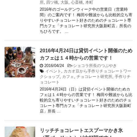
所
,
四ツ橋
,
大阪
,
心斎橋
,
本町
2016年のゴールデンウィーク中の営業日（営業時
間）のご案内です！ 梅田や難波からも比較的立ち寄
りやすいチョコレート好きのためのチョコレート専
門カフェ「チョコレート研究所大阪新町店」所長の
ちひろです。 ...
2016年4月24日は貸切イベント開催のため
カフェは１４時からの営業です！
2016/04/24
-
ショコラ所長のつぶやき
イベント
,
カカオ豆から手作りチョコレートワー
クショップ
,
カフェ
,
チョコレート研究所
,
手作りチ
ョコレート
2016年4月24日（日）は貸切イベント開催のためカ
フェは１４時からの営業です！ 梅田や難波からも比
較的立ち寄りやすいチョコレート好きのためのチョ
コレート専門カフェ「チョコレート研究所大阪新町
店」所長 ...
リッチチョコレートエスプーマかき氷