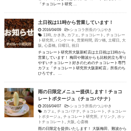
「チョコレート研究 ...
土日祝は11時から営業しています！
2016/04/09
-
ショコラ所長のつぶやき
11時
,
かき氷
,
カフェ
,
チョコレート
,
チョコレー
ト研究所
,
パンケーキ
,
営業時間
,
四ツ橋
,
土曜日
,
大
阪
,
心斎橋
,
日曜日
,
祝日
チョコレート研究所大阪新町店は土日祝は11時から
営業しています！ 梅田や難波からも比較的立ち寄り
やすいチョコレート好きのためのチョコレート専門
カフェ「チョコレート研究所大阪新町店」所長のち
ひろです。 ...
雨の日限定メニュー提供します！チョコ
レートポタージュ（チョコバナナ）
2016/04/07
-
ショコラ所長のつぶやき
カフェ
,
チョコバナナ
,
チョコレート
,
チョコレー
トポタージュ
,
チョコレート研究所
,
ドリンク
,
ホッ
トチョコレート
,
大阪
,
心斎橋
雨の日限定を提供いたします！ 大阪梅田、難波から