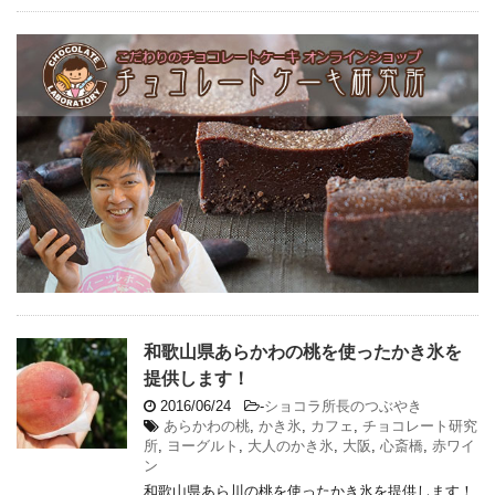
和歌山県あらかわの桃を使ったかき氷を
提供します！
2016/06/24
-
ショコラ所長のつぶやき
あらかわの桃
,
かき氷
,
カフェ
,
チョコレート研究
所
,
ヨーグルト
,
大人のかき氷
,
大阪
,
心斎橋
,
赤ワイ
ン
和歌山県あら川の桃を使ったかき氷を提供します！