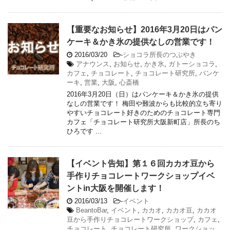
【重要なお知らせ】2016年3月20日はパン
ケーキ＆かき氷の提供なしの営業です！
2016/03/20
-
ショコラ所長のつぶやき
アナウンス
,
お知らせ
,
かき氷
,
ガトーショコラ
,
カフェ
,
チョコレート
,
チョコレート研究所
,
パンケ
ーキ
,
営業
,
大阪
,
心斎橋
2016年3月20日（日）はパンケーキ＆かき氷の提供
なしの営業です！ 梅田や難波からも比較的立ち寄り
やすいチョコレート好きのためのチョコレート専門
カフェ「チョコレート研究所大阪新町店」所長のち
ひろです ...
【イベント告知】第１６回カカオ豆から
手作りチョコレートワークショップイベ
ントin大阪を開催します！
2016/03/13
-
イベント
BeantoBar
,
イベント
,
カカオ
,
カカオ豆
,
カカオ
豆から手作りチョコレートワークショップ
,
カフェ
,
チョコレート
,
チョコレート研究所
,
ワークショッ