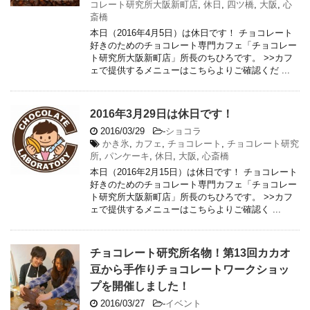
コレート研究所大阪新町店
,
休日
,
四ツ橋
,
大阪
,
心
斎橋
本日（2016年4月5日）は休日です！ チョコレート
好きのためのチョコレート専門カフェ「チョコレー
ト研究所大阪新町店」所長のちひろです。 >>カフ
ェで提供するメニューはこちらよりご確認くだ ...
2016年3月29日は休日です！
2016/03/29
-
ショコラ
かき氷
,
カフェ
,
チョコレート
,
チョコレート研究
所
,
パンケーキ
,
休日
,
大阪
,
心斎橋
本日（2016年2月15日）は休日です！ チョコレート
好きのためのチョコレート専門カフェ「チョコレー
ト研究所大阪新町店」所長のちひろです。 >>カフ
ェで提供するメニューはこちらよりご確認く ...
チョコレート研究所名物！第13回カカオ
豆から手作りチョコレートワークショッ
プを開催しました！
2016/03/27
-
イベント