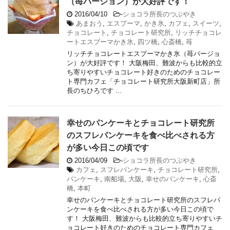
（苺バージョン）が大好評です！
2016/04/10
-
ショコラ所長のつぶやき
あまおう
,
エスプーマ
,
かき氷
,
カフェ
,
スイーツ
,
チョコレート
,
チョコレート研究所
,
リッチチョコレ
ートエスプーマかき氷
,
四ツ橋
,
心斎橋
,
苺
リッチチョコレートエスプーマかき氷（苺バージョ
ン）が大好評です！ 大阪梅田、難波からも比較的立
ち寄りやすいチョコレート好きのためのチョコレー
ト専門カフェ「チョコレート研究所大阪新町店」所
長のちひろです ...
幸せのパンケーキとチョコレート研究所
のスフレパンケーキを食べ比べされる方
が多い今日この頃です
2016/04/09
-
ショコラ所長のつぶやき
カフェ
,
スフレパンケーキ
,
チョコレート研究所
,
パンケーキ
,
南船場
,
大阪
,
幸せのパンケーキ
,
心斎
橋
,
本町
幸せのパンケーキとチョコレート研究所のスフレパ
ンケーキを食べ比べされる方が多い今日この頃で
す！ 大阪梅田、難波からも比較的立ち寄りやすいチ
ョコレート好きのためのチョコレート専門カフェ