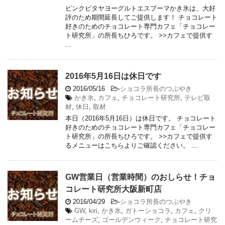
ピンクピタヤヨーグルトエスプーマかき氷は、大好
評のため期間延長してご提供します！ チョコレート
好きのためのチョコレート専門カフェ「チョコレー
ト研究所」の所長ちひろです。 >>カフェで提供す
...
2016年5月16日は休日です
2016/05/16
-
ショコラ所長のつぶやき
かき氷
,
カフェ
,
チョコレート研究所
,
テレビ取
材
,
休日
,
取材
本日（2016年5月16日）は休日です。 チョコレート
好きのためのチョコレート専門カフェ「チョコレー
ト研究所」の所長ちひろです。 >>カフェで提供す
るメニューはこちらよりご確認ください。 ...
GW営業日（営業時間）のおしらせ！チョ
コレート研究所大阪新町店
2016/04/29
-
ショコラ所長のつぶやき
GW
,
kiri
,
かき氷
,
ガトーショコラ
,
カフェ
,
クリ
ームチーズ
,
ゴールデンウィーク
,
チョコレート研究