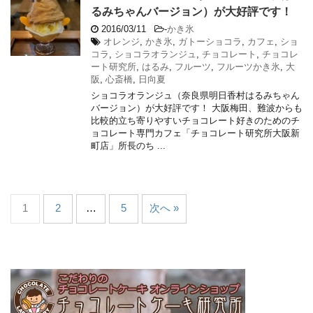
るみちゃんバージョン）が大好評です！
2016/03/11
-
かき氷
オレンジ
,
かき氷
,
ガトーショコラ
,
カフェ
,
ショ
コラ
,
ショコラオランジュ
,
チョコレート
,
チョコレ
ート研究所
,
はるみ
,
フルーツ
,
フルーツかき氷
,
大
阪
,
心斎橋
,
日向夏
ショコラオランジュ（奈良県明日香村はるみちゃん
バージョン）が大好評です！ 大阪梅田、難波からも
比較的立ち寄りやすいチョコレート好きのためのチ
ョコレート専門カフェ「チョコレート研究所大阪新
町店」所長のち ...
1
2
…
5
次へ »