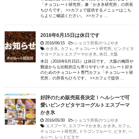
「チョコレート研究所」兼「かき氷研究所」の所長
ちひろです。 >>カフェで提供するメニューはこち
らよりご確認ください。 >>カフェ ...
2016年6月15日は休日です
2016/06/15
-
ショコラ所長のつぶやき
かき氷
,
カフェ
,
チョコレート研究所
,
ピンクピタ
ヤヨーグルトエスプーマかき氷
,
休日
,
大阪
本日（2016年6月15日）は休日です。 大阪の梅田や
難波からも比較的立ち寄りやすいチョコレート好き
のためのチョコレート専門カフェ「チョコレート研
究所」の所長ちひろです。 >>カフェで提供 ...
好評のため販売延長決定！ヘルシーで可
愛いピンクピタヤヨーグルトエスプーマ
かき氷
2016/05/30
-
ショコラ所長のつぶやき
エスプーマ
,
エスプーマかき氷
,
かき氷
,
カフェ
,
チョコレート研究所
,
ドラゴンフルーツ
,
ピタヤ
,
ヘ
ルシー
,
レッドピタヤ