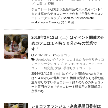
プ
,
大阪
,
心斎橋
チョコレート研究所大阪新町店の大人気イベント！
カカオ豆からチョコレートを作る「手作りチョコレ
ートワークショップ（Bean to Bar chocolate
workshop in Osaka」第１６回 ...
2016年3月12日（土）はイベント開催のた
めカフェは１４時３０分からの営業で
す！
2016/03/12
-
ショコラ
BeantoBar
,
イベント
,
カカオ豆から手作りチョコ
レートワークショップ
,
カフェ
,
チョコレート
,
チョ
コレート研究所
,
大阪
,
手作りチョコレート
2016年3月12日（土）はイベント開催のためカフェ
は１４時からの営業です！ 梅田や難波からも比較的
立ち寄りやすいチョコレート好きのためのチョコレ
ート専門カフェ「チョコレート研究所大阪新町店」
所長のち ...
ショコラオランジュ（奈良県明日香村は