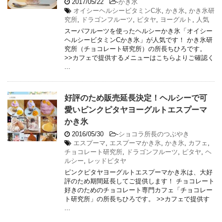
2017/05/22
-
かき氷
オイシーヘルシービタミンC氷
,
かき氷
,
かき氷研
究所
,
ドラゴンフルーツ
,
ピタヤ
,
ヨーグルト
,
人気
スーパフルーツを使ったヘルシーかき氷「オイシー
ヘルシービタミンCかき氷」が人気です！ かき氷研
究所（チョコレート研究所）の所長ちひろです。
>>カフェで提供するメニューはこちらよりご確認く
...
好評のため販売延長決定！ヘルシーで可
愛いピンクピタヤヨーグルトエスプーマ
かき氷
2016/05/30
-
ショコラ所長のつぶやき
エスプーマ
,
エスプーマかき氷
,
かき氷
,
カフェ
,
チョコレート研究所
,
ドラゴンフルーツ
,
ピタヤ
,
ヘ
ルシー
,
レッドピタヤ
ピンクピタヤヨーグルトエスプーマかき氷は、大好
評のため期間延長してご提供します！ チョコレート
好きのためのチョコレート専門カフェ「チョコレー
ト研究所」の所長ちひろです。 >>カフェで提供す
...