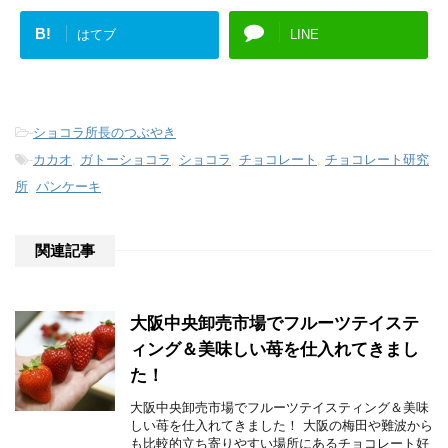
B!
はてブ
LINE
-
ショコラ所長のつぶやき
-
カカオ
,
ガトーショコラ
,
ショコラ
,
チョコレート
,
チョコレート研究
所
,
パンケーキ
関連記事
大阪中央卸売市場でフルーツテイステ
ィング＆美味しい苺を仕入れてきまし
た！
大阪中央卸売市場でフルーツテイスティング＆美味
しい苺を仕入れてきました！ 大阪の梅田や難波から
も比較的立ち寄りやすい場所にあるチョコレート好