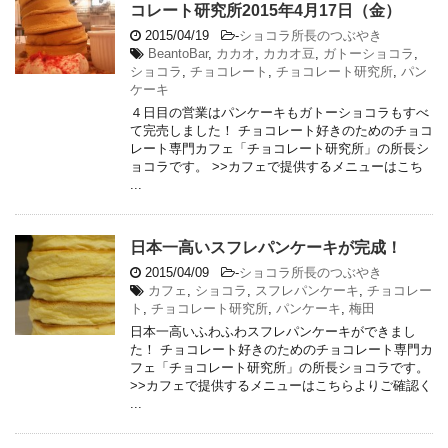
コレート研究所2015年4月17日（金）
2015/04/19
-
ショコラ所長のつぶやき
BeantoBar
,
カカオ
,
カカオ豆
,
ガトーショコラ
,
ショコラ
,
チョコレート
,
チョコレート研究所
,
パン
ケーキ
４日目の営業はパンケーキもガトーショコラもすべ
て完売しました！ チョコレート好きのためのチョコ
レート専門カフェ「チョコレート研究所」の所長シ
ョコラです。 >>カフェで提供するメニューはこち
...
日本一高いスフレパンケーキが完成！
2015/04/09
-
ショコラ所長のつぶやき
カフェ
,
ショコラ
,
スフレパンケーキ
,
チョコレー
ト
,
チョコレート研究所
,
パンケーキ
,
梅田
日本一高いふわふわスフレパンケーキができまし
た！ チョコレート好きのためのチョコレート専門カ
フェ「チョコレート研究所」の所長ショコラです。
>>カフェで提供するメニューはこちらよりご確認く
...