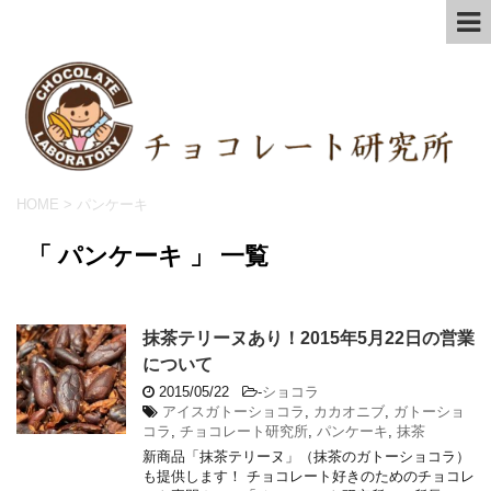
HOME
>
パンケーキ
「 パンケーキ 」 一覧
抹茶テリーヌあり！2015年5月22日の営業
について
2015/05/22
-
ショコラ
アイスガトーショコラ
,
カカオニブ
,
ガトーショ
コラ
,
チョコレート研究所
,
パンケーキ
,
抹茶
新商品「抹茶テリーヌ」（抹茶のガトーショコラ）
も提供します！ チョコレート好きのためのチョコレ