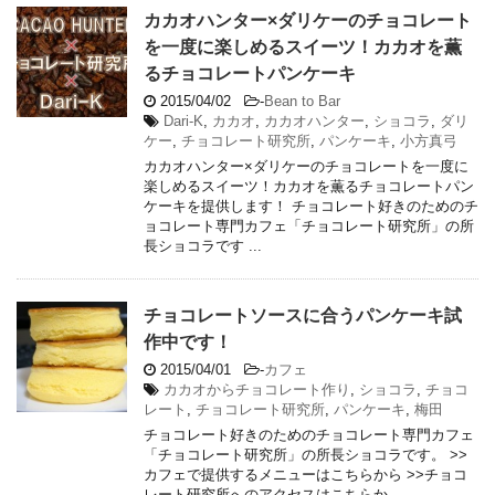
カカオハンター×ダリケーのチョコレート
を一度に楽しめるスイーツ！カカオを薫
るチョコレートパンケーキ
2015/04/02
-
Bean to Bar
Dari-K
,
カカオ
,
カカオハンター
,
ショコラ
,
ダリ
ケー
,
チョコレート研究所
,
パンケーキ
,
小方真弓
カカオハンター×ダリケーのチョコレートを一度に
楽しめるスイーツ！カカオを薫るチョコレートパン
ケーキを提供します！ チョコレート好きのためのチ
ョコレート専門カフェ「チョコレート研究所」の所
長ショコラです ...
チョコレートソースに合うパンケーキ試
作中です！
2015/04/01
-
カフェ
カカオからチョコレート作り
,
ショコラ
,
チョコ
レート
,
チョコレート研究所
,
パンケーキ
,
梅田
チョコレート好きのためのチョコレート専門カフェ
「チョコレート研究所」の所長ショコラです。 >>
カフェで提供するメニューはこちらから >>チョコ
レート研究所へのアクセスはこちらか ...