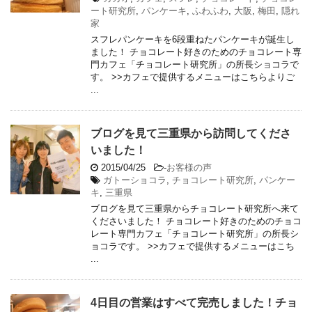
ート研究所
,
パンケーキ
,
ふわふわ
,
大阪
,
梅田
,
隠れ
家
スフレパンケーキを6段重ねたパンケーキが誕生し
ました！ チョコレート好きのためのチョコレート専
門カフェ「チョコレート研究所」の所長ショコラで
す。 >>カフェで提供するメニューはこちらよりご
...
ブログを見て三重県から訪問してくださ
いました！
2015/04/25
-
お客様の声
ガトーショコラ
,
チョコレート研究所
,
パンケー
キ
,
三重県
ブログを見て三重県からチョコレート研究所へ来て
くださいました！ チョコレート好きのためのチョコ
レート専門カフェ「チョコレート研究所」の所長シ
ョコラです。 >>カフェで提供するメニューはこち
...
4日目の営業はすべて完売しました！チョ