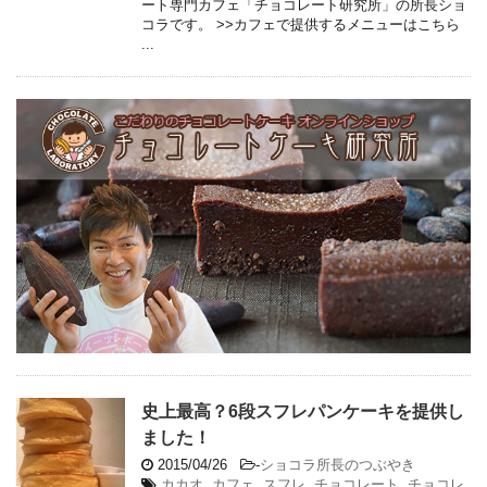
ート専門カフェ「チョコレート研究所」の所長ショ
コラです。 >>カフェで提供するメニューはこちら
...
史上最高？6段スフレパンケーキを提供し
ました！
2015/04/26
-
ショコラ所長のつぶやき
カカオ
,
カフェ
,
スフレ
,
チョコレート
,
チョコレ