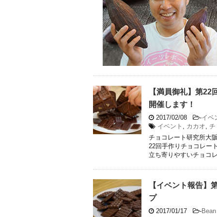
【満員御礼】第22
開催します！
2017/02/08
-
イベ
イベント
,
カカオ
,
チ
チョコレート研究所大
22回手作りチョコレー
立ち寄りやすいチョコレー
【イベント報告】第
プ
2017/01/17
-
Bean 