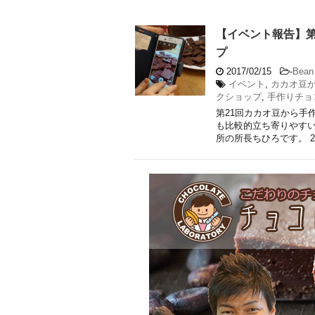
【イベント報告】第
プ
2017/02/15
-
Bean 
イベント
,
カカオ豆
クショップ
,
手作りチョ
第21回カカオ豆から手
も比較的立ち寄りやす
所の所長ちひろです。 201