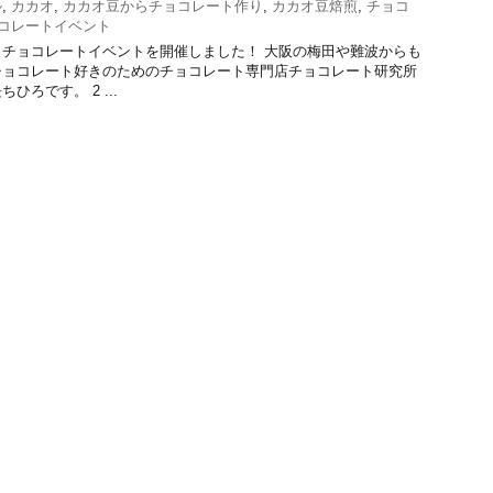
ル
,
カカオ
,
カカオ豆からチョコレート作り
,
カカオ豆焙煎
,
チョコ
コレートイベント
チョコレートイベントを開催しました！ 大阪の梅田や難波からも
チョコレート好きのためのチョコレート専門店チョコレート研究所
ろです。 2 ...