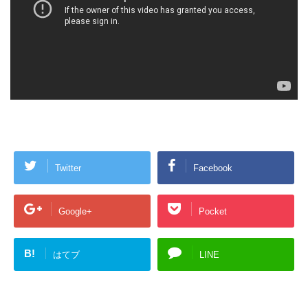
Twitter
Facebook
Google+
Pocket
B!
はてブ
LINE