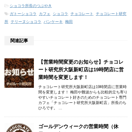
-
ショコラ所長のつぶやき
-
ガトーショコラ
,
カフェ
,
ショコラ
,
チョコレート
,
チョコレート研究
所
,
テリーヌショコラ
,
パンケーキ
,
梅田
関連記事
【営業時間変更のお知らせ】チョコレ
ート研究所大阪新町店は19時閉店に営
業時間を変更します！
チョコレート研究所大阪新町店は19時閉店に営業時
間を変更します！ 梅田や難波からも比較的立ち寄り
やすいチョコレート好きのためのチョコレート専門
カフェ「チョコレート研究所大阪新町店」所長のち
ひろです。 ...
ゴールデンウィークの営業時間（休