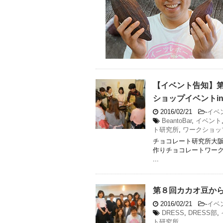
【イベント告知】第
ショップイベントi
2016/02/21
-
イベ
BeantoBar
,
イベント
ト研究所
,
ワークショッ
チョコレート研究所大
作りチョコレートワークショップ（
...
第８回カカオ豆か
2016/02/21
-
イベ
DRESS
,
DRESS部
,
ト研究所