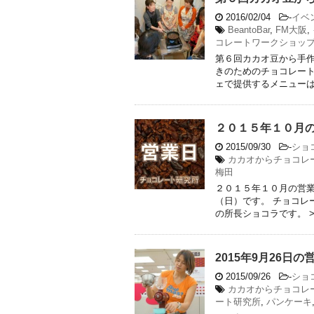
2016/02/04
-
イベ
BeantoBar
,
FM大阪
,
コレートワークショッ
第６回カカオ豆から手作
きのためのチョコレート
ェで提供するメニューはこ 
２０１５年１０月
2015/09/30
-
ショ
カカオからチョコレ
梅田
２０１５年１０月の営
（日）です。 チョコレ
の所長ショコラです。 >>カ
2015年9月26日
2015/09/26
-
ショ
カカオからチョコレ
ート研究所
,
パンケーキ