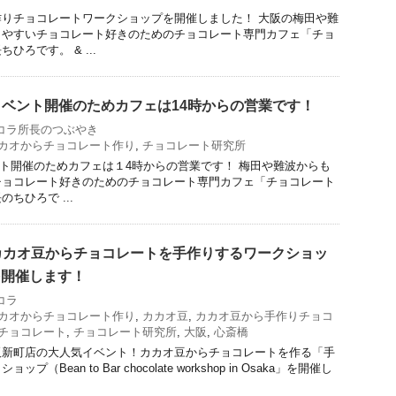
りチョコレートワークショップを開催しました！ 大阪の梅田や難
りやすいチョコレート好きのためのチョコレート専門カフェ「チョ
ひろです。 & ...
日はイベント開催のためカフェは14時からの営業です！
コラ所長のつぶやき
カオからチョコレート作り
,
チョコレート研究所
ベント開催のためカフェは１4時からの営業です！ 梅田や難波からも
チョコレート好きのためのチョコレート専門カフェ「チョコレート
ちひろで ...
カカオ豆からチョコレートを手作りするワークショッ
を開催します！
コラ
カオからチョコレート作り
,
カカオ豆
,
カカオ豆から手作りチョコ
チョコレート
,
チョコレート研究所
,
大阪
,
心斎橋
阪新町店の大人気イベント！カカオ豆からチョコレートを作る「手
Bean to Bar chocolate workshop in Osaka」を開催し