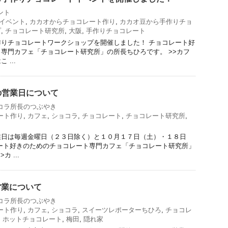
ント
イベント
,
カカオからチョコレート作り
,
カカオ豆から手作りチョ
プ
,
チョコレート研究所
,
大阪
,
手作りチョコレート
りチョコレートワークショップを開催しました！ チョコレート好
専門カフェ「チョコレート研究所」の所長ちひろです。 >>カフ
...
の営業日について
コラ所長のつぶやき
ート作り
,
カフェ
,
ショコラ
,
チョコレート
,
チョコレート研究所
,
業日は毎週金曜日（２３日除く）と１０月１７日（土）・１８日
ート好きのためのチョコレート専門カフェ「チョコレート研究所」
 ...
の営業について
コラ所長のつぶやき
ート作り
,
カフェ
,
ショコラ
,
スイーツレポーターちひろ
,
チョコレ
,
ホットチョコレート
,
梅田
,
隠れ家