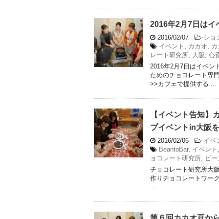
2016年2月7日
2016/02/07
-
ショ
イベント
,
カカオ
,
カ
レート研究所
,
大阪
,
心
2016年2月7日はイ
ためのチョコレート専
>>カフェで提供する ...
【イベント告知】
プイベントin大阪
2016/02/06
-
イベ
BeantoBar
,
イベント
ョコレート研究所
,
ビー
チョコレート研究所大
作りチョコレートワークショップ（
...
第６回カカオ豆か