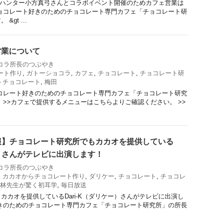
カカオハンター小方真弓さんとコラボイベント開催のためカフェ営業は
ョコレート好きのためのチョコレート専門カフェ「チョコレート研
gt ...
の営業について
コラ所長のつぶやき
ート作り
,
ガトーショコラ
,
カフェ
,
チョコレート
,
チョコレート研
トチョコレート
,
梅田
コレート好きのためのチョコレート専門カフェ「チョコレート研究
 >>カフェで提供するメニューはこちらよりご確認ください。 >>
報】チョコレート研究所でもカカオを提供している
ー）さんがテレビに出演します！
コラ所長のつぶやき
,
カカオからチョコレート作り
,
ダリケー
,
チョコレート
,
チョコレ
林先生が驚く初耳学
,
毎日放送
カカオを提供しているDari-K（ダリケー）さんがテレビに出演し
きのためのチョコレート専門カフェ「チョコレート研究所」の所長