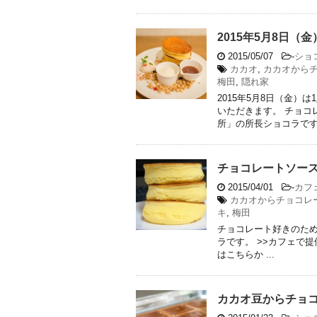
2015年5月8日（
2015/05/07
-
ショ
カカオ
,
カカオから
梅田
,
隠れ家
2015年5月8日（金
いただきます。 チョコ
所」の所長ショコラです。 &
チョコレートソー
2015/04/01
-
カフ
カカオからチョコレ
キ
,
梅田
チョコレート好きのた
ラです。 >>カフェで
はこちらか ...
カカオ豆からチョコレート