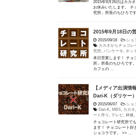
2015年9月26日は
お休みいたします。 チ
究所」所長のちひろです。 &
2015年9月18日
2015/09/18
-
ショ
カカオからチョコレ
究所
,
パンケーキ
,
ホッ
本日営業します！ チョ
所」所長のちひろです。
カフェの ...
【メディア出演情
Dari-K（ダリケ
2015/06/07
-
ショ
Dari-K
,
MBS
,
カカオ
ート作り
,
テレビ
,
林修
,
チョコレート研究所でも
ます！ チョコレート好
ショコラです。 >> ...