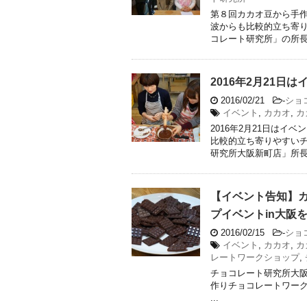
第８回カカオ豆から手作
波からも比較的立ち寄
コレート研究所」の所長ち
2016年2月21
2016/02/21
-
ショ
イベント
,
カカオ
,
カ
2016年2月21日はイ
比較的立ち寄りやすい
研究所大阪新町店」所長の
【イベント告知】
プイベントin大阪
2016/02/15
-
ショ
イベント
,
カカオ
,
カ
レートワークショップ
,
チョコレート研究所大
作りチョコレートワークショップ（
...