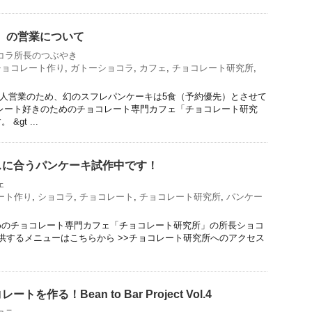
金）の営業について
コラ所長のつぶやき
チョコレート作り
,
ガトーショコラ
,
カフェ
,
チョコレート研究所
,
）は1人営業のため、幻のスフレパンケーキは5食（予約優先）とさせて
レート好きのためのチョコレート専門カフェ「チョコレート研究
gt ...
スに合うパンケーキ試作中です！
ェ
ート作り
,
ショコラ
,
チョコレート
,
チョコレート研究所
,
パンケー
めのチョコレート専門カフェ「チョコレート研究所」の所長ショコ
提供するメニューはこちらから >>チョコレート研究所へのアクセス
を作る！Bean to Bar Project Vol.4