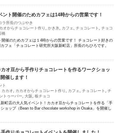
はイベント開催のためカフェは14時からの営業です！
コラ所長のつぶやき
カオからチョコレート作り
,
かき氷
,
カフェ
,
チョコレート
,
チョコ
斎橋
ベント開催のためカフェは１4時からの営業です！ チョコレート好きの
門カフェ「チョコレート研究所大阪新町店」所長のちひろです。
カカオ豆から手作りチョコレートを作るワークショッ
を開催します！
ント
,
カカオ
,
カカオからチョコレート作り
,
カフェ
,
チョコレート
,
チ
ントゥーバー
,
大阪
,
板チョコ
阪新町店の大人気イベント！カカオ豆からチョコレートを作る「手
Bean to Bar chocolate workshop in Osaka」を開催し
ら手作りチョコレートイベントを開催しました！