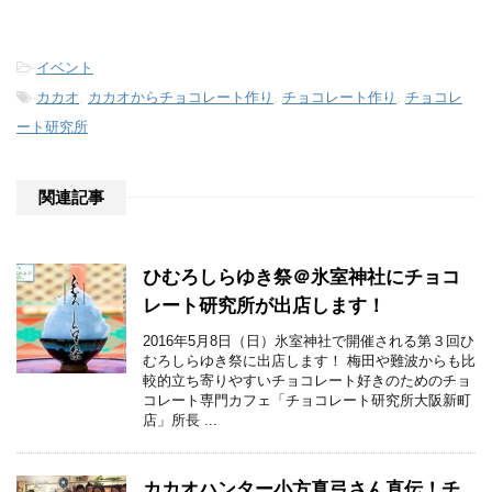
-
イベント
-
カカオ
,
カカオからチョコレート作り
,
チョコレート作り
,
チョコレ
ート研究所
関連記事
ひむろしらゆき祭＠氷室神社にチョコ
レート研究所が出店します！
2016年5月8日（日）氷室神社で開催される第３回ひ
むろしらゆき祭に出店します！ 梅田や難波からも比
較的立ち寄りやすいチョコレート好きのためのチョ
コレート専門カフェ「チョコレート研究所大阪新町
店」所長 ...
カカオハンター小方真弓さん直伝！チ