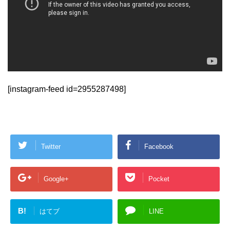
[instagram-feed id=2955287498]
Twitter
Facebook
Google+
Pocket
B!
はてブ
LINE