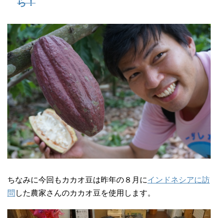
ら！
ちなみに今回もカカオ豆は昨年の８月に
インドネシアに訪
問
した農家さんのカカオ豆を使用します。