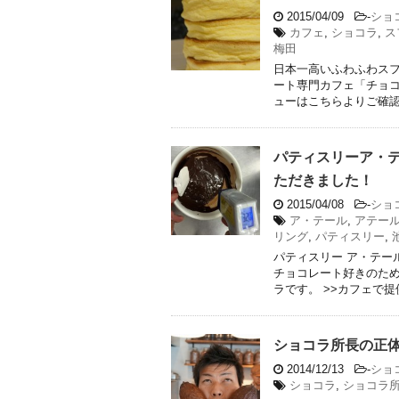
2015/04/09
-
ショ
カフェ
,
ショコラ
,
ス
梅田
日本一高いふわふわスフ
ート専門カフェ「チョコ
ューはこちらよりご確認く 
パティスリーア・
ただきました！
2015/04/08
-
ショ
ア・テール
,
アテー
リング
,
パティスリー
,
パティスリー ア・テー
チョコレート好きのた
ラです。 >>カフェで提供 
ショコラ所長の正
2014/12/13
-
ショ
ショコラ
,
ショコラ