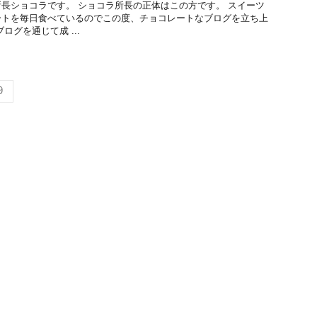
長ショコラです。 ショコラ所長の正体はこの方です。 スイーツ
ートを毎日食べているのでこの度、チョコレートなブログを立ち上
ログを通じて成 ...
9