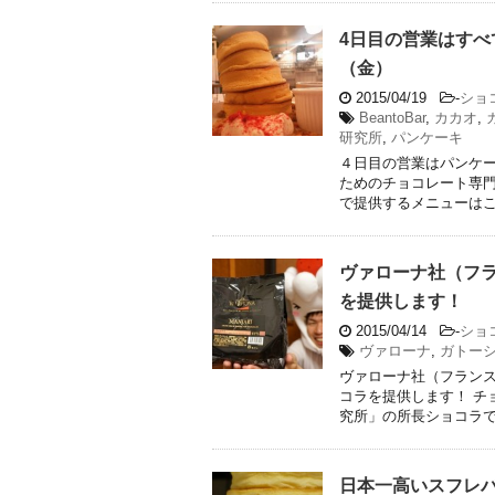
4日目の営業はすべ
（金）
2015/04/19
-
ショ
BeantoBar
,
カカオ
,
研究所
,
パンケーキ
４日目の営業はパンケー
ためのチョコレート専門
で提供するメニューはこち 
ヴァローナ社（フ
を提供します！
2015/04/14
-
ショ
ヴァローナ
,
ガトー
ヴァローナ社（フラン
コラを提供します！ チ
究所」の所長ショコラです。
日本一高いスフレ