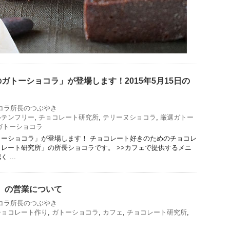
ガトーショコラ」が登場します！2015年5月15日の
コラ所長のつぶやき
ルテンフリー
,
チョコレート研究所
,
テリーヌショコラ
,
厳選ガトー
ガトーショコラ
ーショコラ」が登場します！ チョコレート好きのためのチョコレ
レート研究所」の所長ショコラです。 >>カフェで提供するメニ
...
金）の営業について
コラ所長のつぶやき
チョコレート作り
,
ガトーショコラ
,
カフェ
,
チョコレート研究所
,