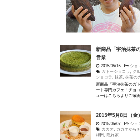
新商品「宇治抹茶の
営業
2015/05/15
-
ショ
ガトーショコラ
,
グ
ショコラ
,
抹茶
,
抹茶の
新商品「宇治抹茶のガト
ート専門カフェ「チョコ
ューはこちらよりご確認く 
2015年5月8日（
2015/05/07
-
ショ
カカオ
,
カカオから
梅田
,
隠れ家