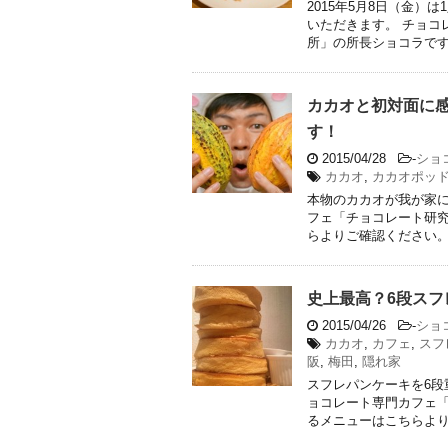
2015年5月8日（金
いただきます。 チョコ
所」の所長ショコラです。 &
カカオと初対面に
す！
2015/04/28
-
ショ
カカオ
,
カカオポッ
本物のカカオが我が家に
フェ「チョコレート研究
らよりご確認ください。 .
史上最高？6段ス
2015/04/26
-
ショ
カカオ
,
カフェ
,
スフ
阪
,
梅田
,
隠れ家
スフレパンケーキを6段
ョコレート専門カフェ「
るメニューはこちらよりご 