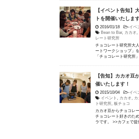
【イベント告知】
トを開催いたしま
2016/01/18
-
イベ
Bean to Bar
,
カカオ
,
レート研究所
チョコレート研究所大
ートワークショップ」を
「チョコレート研究所」の
【告知】カカオ豆
催いたします！
2015/10/04
-
イベ
イベント
,
カカオ
,
カ
ト研究所
,
板チョコ
カカオ豆からチョコレ
チョコレート好きのた
ラです。 >>カフェで提供 