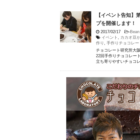
【イベント告知】第
プを開催します！
2017/02/17
-
Bean 
イベント
,
カカオ豆
作り
,
手作りチョコレー
チョコレート研究所大
22回手作りチョコレー
立ち寄りやすいチョコレー