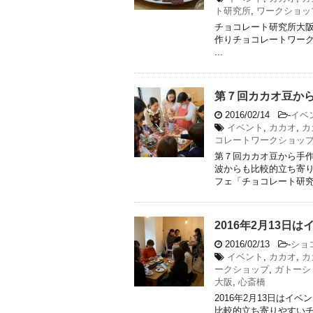
ト研究所
,
ワークショッ
チョコレート研究所大
作りチョコレートワークショップ（
...
第７回カカオ豆か
2016/02/14
-
イベ
イベント
,
カカオ
,
カ
コレートワークショッ
第７回カカオ豆から手作
波からも比較的立ち寄
フェ「チョコレート研究所
2016年2月13
2016/02/13
-
ショ
イベント
,
カカオ
,
カ
ークショップ
,
ガトーシ
大阪
,
心斎橋
2016年2月13日はイ
比較的立ち寄りやすい