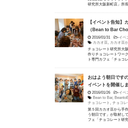
研究所大阪新町店」所長の
【イベント告知】
（Bean to Bar C
2016/01/31
-
イベ
カカオ豆
,
カカオ豆
チョコレート研究所大
作りチョコレートワーク
ト専門カフェ「チョコレー
おはよう朝日です
イベントを開催し
2016/01/26
-
イベ
Bean to Bar
,
BeantoB
チョコレート
,
チョコレ
第５回カカオ豆から手
う朝日です」が取材して
フェ「チョコレート研究所