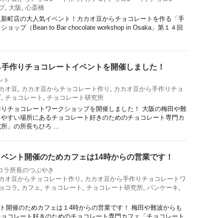
プ
,
大阪
,
心斎橋
阪新町店の大人気イベント！カカオ豆からチョコレートを作る「手
Bean to Bar chocolate workshop in Osaka」第１４回
ら手作りチョコレートイベントを開催しました！
ント
カオ豆
,
カカオ豆からチョコレート作り
,
カカオ豆から手作りチョ
プ
,
チョコレート
,
チョコレート研究所
りチョコレートワークショップを開催しました！ 大阪の梅田や難
りやすい場所にあるチョコレート好きのためのチョコレート専門カ
」の所長ちひろ ...
日はイベント開催のためカフェは14時からの営業です！
コラ所長のつぶやき
カオ豆からチョコレート作り
,
カカオ豆から手作りチョコレートワ
ョコラ
,
カフェ
,
チョコレート
,
チョコレート研究所
,
パンケーキ
,
ベント開催のためカフェは１4時からの営業です！ 梅田や難波からも
チョコレート好きのためのチョコレート専門カフェ「チョコレート