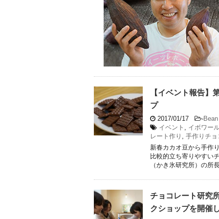
【イベント報告】第
プ
2017/01/17
-
Bean 
イベント
,
イボワー
レート作り
,
手作りチョ
新春カカオ豆から手作り
比較的立ち寄りやすい
（かき氷研究所）の所長ちひ
チョコレート研究所
クショップを開催