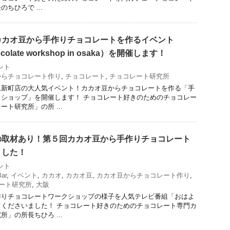
ちひろで ...
カカオ豆から手作りチョコレートを作るイベント
hocolate workshop in osaka）を開催します！
ント
からチョコレート作り
,
チョコレート
,
チョコレート研究所
阪新町店の大人気イベント！カカオ豆からチョコレートを作る「手
ショップ」を開催します！ チョコレート好きのためのチョコレー
ト研究所」の所 ...
の取材あり！第５回カカオ豆から手作りチョコレート
ました！
ント
ar
,
イベント
,
カカオ
,
カカオ豆
,
カカオ豆からチョコレート作り
,
ート研究所
,
大阪
作りチョコレートワークショップの様子を人気テレビ番組「おはよ
くださいました！ チョコレート好きのためのチョコレート専門カ
」の所長ちひろ ...